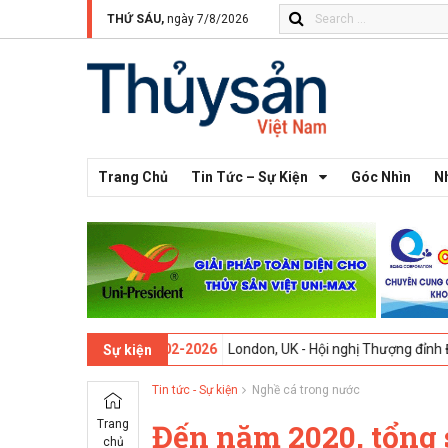
THỨ SÁU,
ngày 7/8/2026
Trang Chủ
Tin Tức – Sự Kiện
Góc Nhìn
N
n thứ 13 -
09-02-2026
London, UK - Hội nghị Thượng đỉnh Đổi mới Sán
Sự kiện
Tin tức - Sự kiện
Nghề cá trong nước
Trang
Đến năm 2020, tổng 
chủ