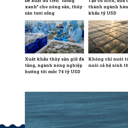
Đề xuất ưu tiên “luồng
Tạo cú hích, đưa 
xanh” cho nông sản, thủy
thành ngành hàn
sản tươi sống
khẩu tỷ USD
Xuất khẩu thủy sản giữ đà
Không chỉ nuôi t
tăng, ngành nông nghiệp
nuôi cả hệ sinh t
hướng tới mốc 74 tỷ USD