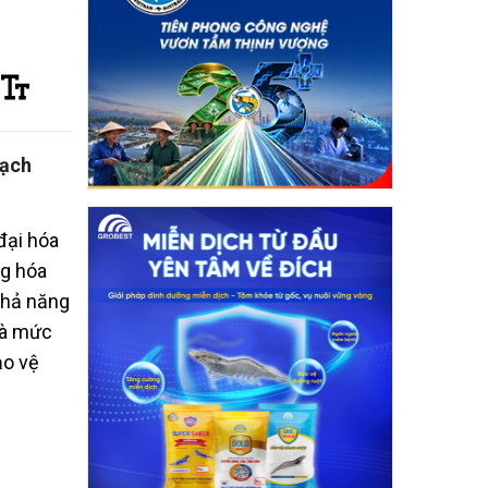
oạch
đại hóa
ng hóa
 khả năng
và mức
ảo vệ