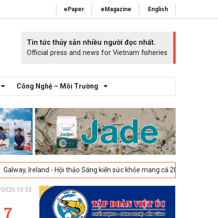
ePaper
eMagazine
English
Tin tức thủy sản nhiều người đọc nhất.
Official press and news for Vietnam fisheries
Công Nghệ – Môi Trường
land - Hội thảo Sáng kiến sức khỏe mang cá 2025 -
23-04-2025
Vigo, Tâ
/2020 10:33
 7