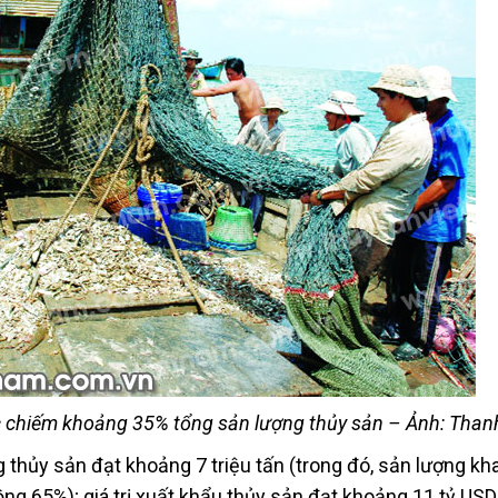
c chiếm khoảng 35% tổng sản lượng thủy sản – Ảnh: Tha
thủy sản đạt khoảng 7 triệu tấn (trong đó, sản lượng kha
g 65%); giá trị xuất khẩu thủy sản đạt khoảng 11 tỷ USD,