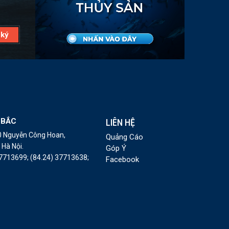
 BẮC
LIÊN HỆ
10 Nguyễn Công Hoan,
Quảng Cáo
Hà Nội.
Góp Ý
37713699;
(84.24) 37713638;
Facebook