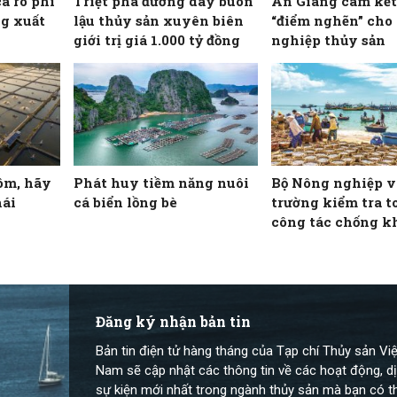
cá rô phi
Triệt phá đường dây buôn
An Giang cam kết
g xuất
lậu thủy sản xuyên biên
“điểm nghẽn” cho
giới trị giá 1.000 tỷ đồng
nghiệp thủy sản
ôm, hãy
Phát huy tiềm năng nuôi
Bộ Nông nghiệp v
hái
cá biển lồng bè
trường kiểm tra t
công tác chống k
IUU tại 22 tỉnh, 
ven biển
Đăng ký nhận bản tin
Bản tin điện tử hàng tháng của Tạp chí Thủy sản Việ
Nam sẽ cập nhật các thông tin về các hoạt động, dị
sự kiện mới nhất trong ngành thủy sản mà bạn có t