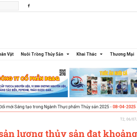
hân Vật
Nuôi Trồng Thủy Sản
Khai Thác
Thương Mại
g tạo trong Ngành Thực phẩm Thủy sản 2025 -
08-04-2025
Galway, Ire
T2, 06/07
sản lượng thủy sản đạt khoảng