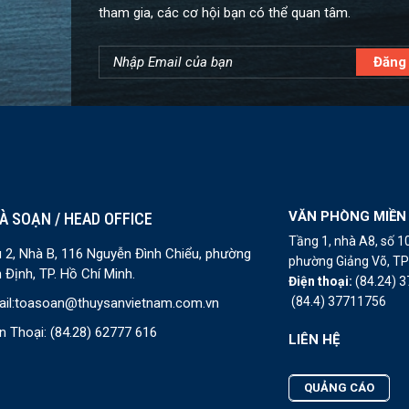
tham gia, các cơ hội bạn có thể quan tâm.
VĂN PHÒNG MIỀN
À SOẠN / HEAD OFFICE
Tầng 1, nhà A8, số 
 2, Nhà B, 116 Nguyễn Đình Chiểu, phường
phường Giảng Võ, TP 
 Định, TP. Hồ Chí Minh.
Điện thoại:
(84.24) 
(84.4) 37711756
il:
toasoan@thuysanvietnam.com.vn
n Thoại:
(84.28) 62777 616
LIÊN HỆ
QUẢNG CÁO