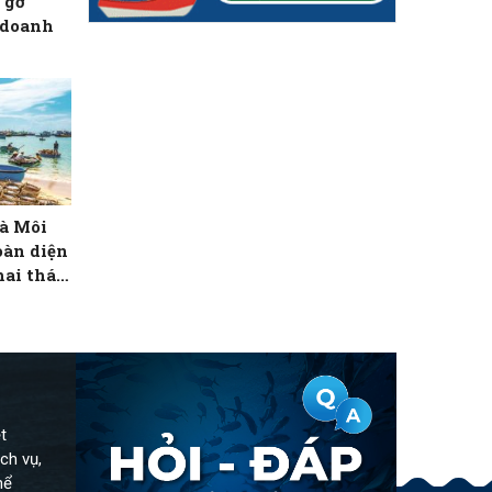
 gỡ
 doanh
à Môi
oàn diện
hai thác
thành phố
t
ch vụ,
hể