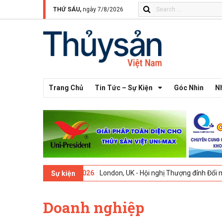
THỨ SÁU,
ngày 7/8/2026
Trang Chủ
Tin Tức – Sự Kiện
Góc Nhìn
N
ứ 13 -
09-02-2026
London, UK - Hội nghị Thượng đỉnh Đổi mới Sáng tạ
Sự kiện
Doanh nghiệp