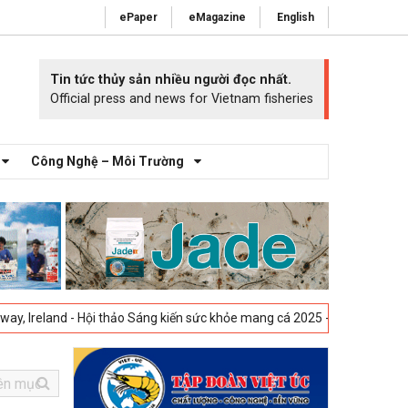
ePaper
eMagazine
English
Tin tức thủy sản nhiều người đọc nhất.
Official press and news for Vietnam fisheries
Công Nghệ – Môi Trường
 - Hội thảo Sáng kiến sức khỏe mang cá 2025 -
23-04-2025
Vigo, Tây Ba