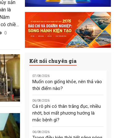
hủy sản
ân là
n Năm
 có chiều
h bài
0
ông, bằng
bộ sưu
Kết nối chuyên gia
07/08/2026
Muốn con giống khỏe, nên thả vào
thời điểm nào?
06/08/2026
Cá rô phi có thân trắng đục, nhiều
nhớt, bơi mất phương hướng là
mắc bệnh gì?
06/08/2026
Trong điều kiện thời tiết nắng nóng