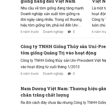
giống hàng đầu Việt Nam
Việt N
tham q
Nhu cầu về tôm giống đang tăng mạnh.
Là một t
nghiệ
Doanh nghiệp sản xuất tôm giống ra
hoạt độn
đời ngày càng nhiều. Trong số thương
Công ty
hiệu tôm giống lớn, phải kể đến Uni-
luôn chú
Larva, C.P., Việt – Úc… Tôm thẻ chân
trao đổi
6 năm trước
Doanh nghiệp
0
6 năm tr
trắng là đối tượng được tập trung sản
bên kịp 
xuất chủ yếu.
động kỹ 
Công ty TNHH Giống Thủy sản Uni-Pres
tôm giống Quảng Trị vào hoạt động
Công ty TNHH Giống thủy sản Uni-President Việt Na
vào hoạt động từ cuối tháng 1/2013.
6 năm trước
Doanh nghiệp
0
Nam Dương Việt Nam: Thương hiệu gắn
chân trắng chất lượng
Ra đời cách đây chưa lâu nhưng Công ty TNHH Giố