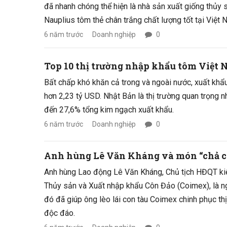
đã nhanh chóng thể hiện là nhà sản xuất giống thủy 
Nauplius tôm thẻ chân trắng chất lượng tốt tại Việt 
6 năm trước
Doanh nghiệp
0
Top 10 thị trường nhập khẩu tôm Việt
Bất chấp khó khăn cả trong và ngoài nước, xuất kh
hơn 2,23 tỷ USD. Nhật Bản là thị trường quan trọng 
đến 27,6% tổng kim ngạch xuất khẩu.
6 năm trước
Doanh nghiệp
0
Anh hùng Lê Văn Kháng và món “chả c
Anh hùng Lao động Lê Văn Kháng, Chủ tịch HĐQT k
Thủy sản và Xuất nhập khẩu Côn Đảo (Coimex), là ng
đó đã giúp ông lèo lái con tàu Coimex chinh phục th
độc đáo.