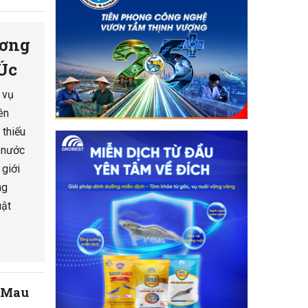
ương
 Úc
 vụ
ên
 thiếu
i nước
 giới
ng
uật
à Mau