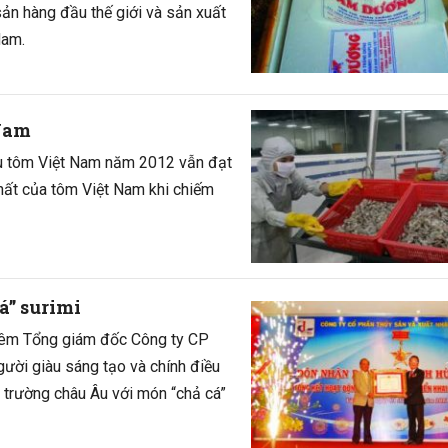
sản hàng đầu thế giới và sản xuất
Nam.
 Nam
ẩu tôm Việt Nam năm 2012 vẫn đạt
nhất của tôm Việt Nam khi chiếm
á” surimi
iêm Tổng giám đốc Công ty CP
ười giàu sáng tạo và chính điều
ị trường châu Âu với món “chả cá”