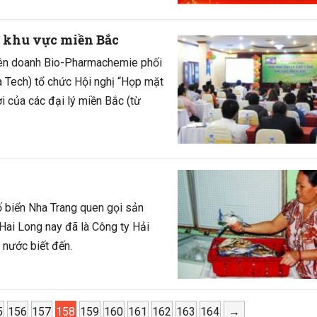
I khu vực miền Bắc
Liên doanh Bio-Pharmachemie phối
 tổ chức Hội nghị “Họp mặt
i của các đại lý miền Bắc (từ
ố biển Nha Trang quen gọi sản
Hai Long nay đã là Công ty Hải
 nước biết đến.
5
156
157
158
159
160
161
162
163
164
→