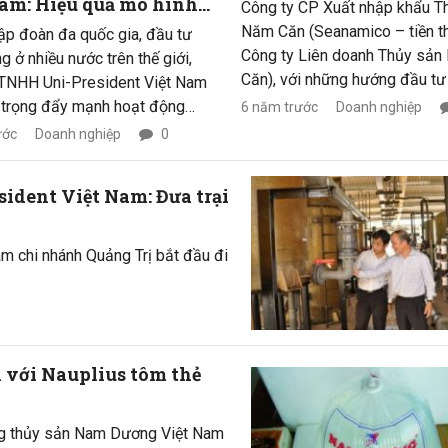
am: Hiệu quả mô hình
Công ty CP Xuất nhập khẩu T
uan, học hỏi kinh
Năm Căn (Seanamico – tiền th
ập đoàn đa quốc gia, đầu tư
m
Công ty Liên doanh Thủy sả
g ở nhiều nước trên thế giới,
Căn), với những hướng đầu tư
 TNHH Uni-President Việt Nam
sâu cùng chiến lược kinh doan
 trọng đẩy mạnh hoạt động
6 năm trước
Doanh nghiệp
bản, đã gặt hái nhiều thành c
 hợp tác giữa các nước để các
ước
Doanh nghiệp
0
vị trí trên thương trường và “
thời nắm bắt, cập nhật hoạt
tập” giải thưởng.
thuật mới cho người nuôi.
ident Việt Nam: Đưa trại
m chi nhánh Quảng Trị bắt đầu đi
 với Nauplius tôm thẻ
ng thủy sản Nam Dương Việt Nam