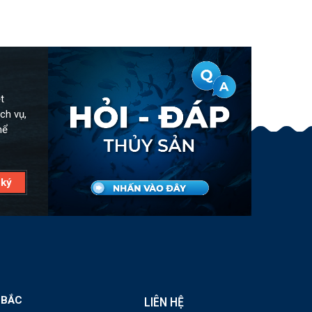
t
ch vụ,
hể
 BẮC
LIÊN HỆ