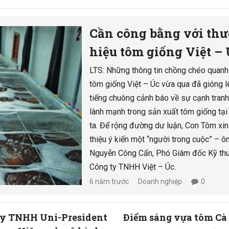
Cần công bằng với th
hiệu tôm giống Việt –
LTS: Những thông tin chồng chéo quanh
tôm giống Việt – Úc vừa qua đã gióng l
tiếng chuông cảnh báo về sự cạnh tranh
lành mạnh trong sản xuất tôm giống tạ
ta. Để rộng đường dư luận, Con Tôm xin
thiệu ý kiến một “người trong cuộc” – ô
Nguyễn Công Cẩn, Phó Giám đốc Kỹ th
Công ty TNHH Việt – Úc.
6 năm trước
Doanh nghiệp
0
ty TNHH Uni-President
Điểm sáng vựa tôm C