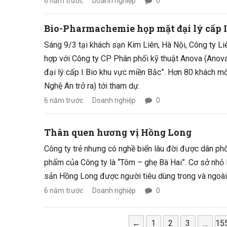
6 năm trước
Doanh nghiệp
0
Bio-Pharmachemie họp mặt đại lý cấp 
Sáng 9/3 tại khách sạn Kim Liên, Hà Nội, Công ty 
hợp với Công ty CP Phân phối kỹ thuật Anova (Anova Tech)
đại lý cấp I Bio khu vực miền Bắc”. Hơn 80 khách mờ
Nghệ An trở ra) tới tham dự.
6 năm trước
Doanh nghiệp
0
Thân quen hương vị Hồng Long
Công ty trẻ nhưng có nghề biển lâu đời được dân ph
phẩm của Công ty là “Tôm – ghẹ Bà Hai”. Cơ sở nhỏ 
sản Hồng Long được người tiêu dùng trong và ngoài
6 năm trước
Doanh nghiệp
0
←
1
2
3
…
15