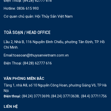
Điện Thoại:
(84.28) 62777 616
Hotline: 0836 615 993
Cơ quan chủ quản: Hội Thủy Sản Việt Nam
TOÀ SOẠN / HEAD OFFICE
Lầu 2, Nhà B, 116 Nguyễn Đình Chiểu, phường Tân Định, TP. Hồ
Chí Minh.
Email:
toasoan@thuysanvietnam.com.vn
Điện Thoại:
(84.28) 62777 616
VĂN PHÒNG MIỀN BẮC
Tầng 1, nhà A8, số 10 Nguyễn Công Hoan, phường Giảng Võ, TP Hà
Nội.
Điện thoại:
(84.24) 37713699;
(84.24) 37713638;
(84.4) 37711756
LIÊN HỆ