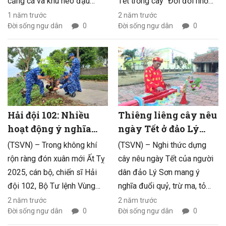
cảng cá và khu neo đậu
Tết trồng cây “Đời đời nhớ
tránh trú bão tàu cá Hà Tĩnh
ơn Bác Hồ” và ra quân trồng
1 năm trước
2 năm trước
Đời sống ngư dân
0
Đời sống ngư dân
0
đã cứu nạn thành công 1 tàu
cây đầu Xuân. Hoạt động ý
cá, cùng 6 ngư dân gặp nạn
nghĩa này không chỉ nhằm
trên biển.
thực hiện lời căn dặn của
Chủ tịch Hồ Chí Minh mà còn
có ý nghĩa đặc biệt khi năm
2025 là năm cuối cùng, năm
“về đích” thực hiện Chương
Hải đội 102: Nhiều
Thiêng liêng cây nêu
trình trồng một tỷ cây xanh
hoạt động ý nghĩa
ngày Tết ở đảo Lý
“Vì một Việt Nam xanh” do
trong dịp Tết Nguyên
Sơn
(TSVN) – Trong không khí
(TSVN) – Nghi thức dựng
Chính phủ phát động.
đán 2025
rộn ràng đón xuân mới Ất Tỵ
cây nêu ngày Tết của người
2025, cán bộ, chiến sĩ Hải
dân đảo Lý Sơn mang ý
đội 102, Bộ Tư lệnh Vùng
nghĩa đuổi quỷ, trừ ma, tỏ
Cảnh sát biển 1 đã tổ chức
lòng biết ơn ông bà, tổ tiên,
2 năm trước
2 năm trước
Đời sống ngư dân
0
Đời sống ngư dân
0
nhiều hoạt động thiết thực, ý
cầu mong một năm mới trời