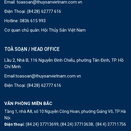
Email:
toasoan@thuysanvietnam.com.vn
Điện Thoại:
(84.28) 62777 616
Hotline: 0836 615 993
Cơ quan chủ quản: Hội Thủy Sản Việt Nam
TOÀ SOẠN / HEAD OFFICE
Lầu 2, Nhà B, 116 Nguyễn Đình Chiểu, phường Tân Định, TP. Hồ
Chí Minh.
Email:
toasoan@thuysanvietnam.com.vn
Điện Thoại:
(84.28) 62777 616
VĂN PHÒNG MIỀN BẮC
Tầng 1, nhà A8, số 10 Nguyễn Công Hoan, phường Giảng Võ, TP Hà
Nội.
Điện thoại:
(84.24) 37713699;
(84.24) 37713638;
(84.4) 37711756