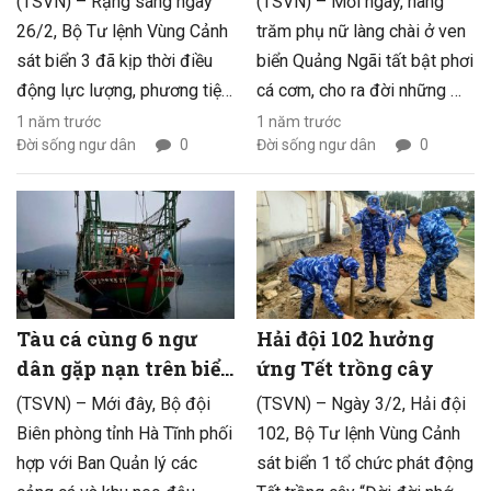
(TSVN) – Rạng sáng ngày
(TSVN) – Mỗi ngày, hàng
khơi Côn Đảo
26/2, Bộ Tư lệnh Vùng Cảnh
trăm phụ nữ làng chài ở ven
sát biển 3 đã kịp thời điều
biển Quảng Ngãi tất bật phơi
động lực lượng, phương tiện
cá cơm, cho ra đời những mẻ
cấp cứu và đưa thuyền viên
cá cơm khô thơm ngon, chất
1 năm trước
1 năm trước
Đời sống ngư dân
0
Đời sống ngư dân
0
trên tàu Danisa (quốc tịch
lượng để xuất đi thị trường
Panama) có triệu chứng đau
nhiều nước.
ruột thừa cấp vào bờ an
toàn.
Tàu cá cùng 6 ngư
Hải đội 102 hưởng
dân gặp nạn trên biển
ứng Tết trồng cây
được cứu hộ thành
(TSVN) – Mới đây, Bộ đội
(TSVN) – Ngày 3/2, Hải đội
công
Biên phòng tỉnh Hà Tĩnh phối
102, Bộ Tư lệnh Vùng Cảnh
hợp với Ban Quản lý các
sát biển 1 tổ chức phát động