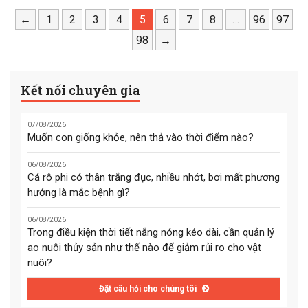
nghĩa, mang lại một mùa
yên biển lặng, mùa màng
xuân vui tươi, đầm ấm, sẵn
←
1
2
3
4
5
tươi tốt, bội thu. Đồng thời
6
7
8
…
96
97
sàng bước vào năm mới với
khẳng định chủ quyền biển
98
→
quyết tâm mới.
đảo thiêng liêng của Tổ
quốc.
Kết nối chuyên gia
07/08/2026
Muốn con giống khỏe, nên thả vào thời điểm nào?
06/08/2026
Cá rô phi có thân trắng đục, nhiều nhớt, bơi mất phương
hướng là mắc bệnh gì?
06/08/2026
Trong điều kiện thời tiết nắng nóng kéo dài, cần quản lý
ao nuôi thủy sản như thế nào để giảm rủi ro cho vật
nuôi?
Đặt câu hỏi cho chúng tôi