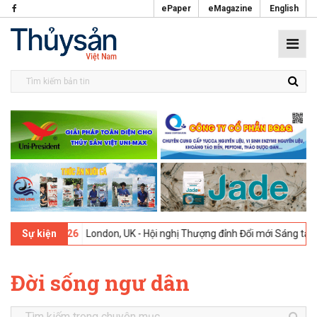
ePaper
eMagazine
English
09-02-2026
London, UK - Hội nghị Thượng đỉnh Đổi mới Sáng tạo tro
Sự kiện
Đời sống ngư dân