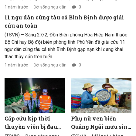
cáo và không theo quy định (IUU) nhằm nâng cao nhận thức,
1 năm trước
Đời sống ngư dân
0
trách nhiệm của ngư dân trong việc chấp hành pháp luật, góp
11 ngư dân cùng tàu cá Bình Định được giải
phần phát triển nghề cá bền vững và bảo vệ chủ quyền biển,
cứu an toàn
đảo của Tổ quốc.
(TSVN) – Sáng 27/2, Đồn Biên phòng Hòa Hiệp Nam thuộc
Bộ Chỉ huy Bộ đội biên phòng tỉnh Phú Yên đã giải cứu 11
ngư dân cùng tàu cá tỉnh Bình Định gặp nạn khi đang khai
thác thủy sản trên biển.
1 năm trước
Đời sống ngư dân
0
Cấp cứu kịp thời
Phụ nữ ven biển
thuyền viên bị đau
Quảng Ngãi mưu sinh
ruột thừa cấp ngoài
nghề hấp cá