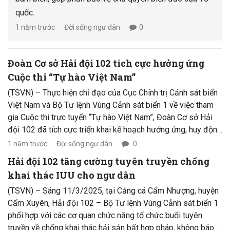
quốc.
1 năm trước
Đời sống ngư dân
0
Đoàn Cơ sở Hải đội 102 tích cực hưởng ứng
Cuộc thi “Tự hào Việt Nam”
(TSVN) – Thực hiện chỉ đạo của Cục Chính trị Cảnh sát biển
Việt Nam và Bộ Tư lệnh Vùng Cảnh sát biển 1 về việc tham
gia Cuộc thi trực tuyến “Tự hào Việt Nam”, Đoàn Cơ sở Hải
đội 102 đã tích cực triển khai kế hoạch hưởng ứng, huy động
sự tham gia của toàn thể cán bộ, đoàn viên, thanh niên và
1 năm trước
Đời sống ngư dân
0
nhân viên trong đơn vị.
Hải đội 102 tăng cường tuyên truyền chống
khai thác IUU cho ngư dân
(TSVN) – Sáng 11/3/2025, tại Cảng cá Cẩm Nhượng, huyện
Cẩm Xuyên, Hải đội 102 – Bộ Tư lệnh Vùng Cảnh sát biển 1
phối hợp với các cơ quan chức năng tổ chức buổi tuyên
truyền về chống khai thác hải sản bất hợp pháp, không báo