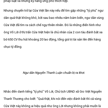
pháp luật và những kỹ năng ứng phó thích hợp.
Nhưng chuyến trở lại Cửa Việt lần này nếu để tìm gặp những “tỷ phú” ngư
dân quả thật không khó, bởi sau bao nhiêu năm bám biển, ngư dân vùng
Cửa Việt đã tìm ra cách chế ngự thiên nhiên. Đó là những điển hình như
ông Võ Lới ở thị trấn Cửa Việt hiện là chủ nhân của 2 con tàu đánh bắt xa
bờ 650 CV thu hút khoảng 20 lao động, tổng giá trị tài sản lên đến hàng
chục tỷ đồng.
Ngư dân Nguyễn Thanh Luận chuẩn bị ra khơi.
Nhắc đến danh tiếng “tỷ phú” Võ Lới, Chủ tịch UBND xã Gio Việt Nguyễn
Thanh Thương cho biết: “Quả thật, khi nói đến việc đánh bắt thì cả vùng
Cửa Việt này không ai hiệu quả như ông Lới nhưng không phải muốn là