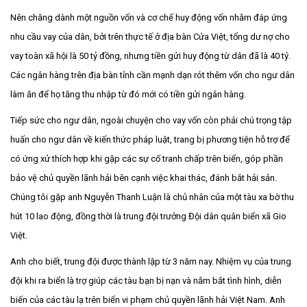
Nên chăng dành một nguồn vốn và cơ chế huy động vốn nhằm đáp ứng
nhu cầu vay của dân, bởi trên thực tế ở địa bàn Cửa Việt, tổng dư nợ cho
vay toàn xã hội là 50 tỷ đồng, nhưng tiền gửi huy động từ dân đã là 40 tỷ.
Các ngân hàng trên địa bàn tỉnh cần mạnh dạn rót thêm vốn cho ngư dân
làm ăn để họ tăng thu nhập từ đó mới có tiền gửi ngân hàng.
Tiếp sức cho ngư dân, ngoài chuyện cho vay vốn còn phải chú trọng tập
huấn cho ngư dân về kiến thức pháp luật, trang bị phương tiện hỗ trợ để
có ứng xử thích hợp khi gặp các sự cố tranh chấp trên biển, góp phần
bảo vệ chủ quyền lãnh hải bên cạnh việc khai thác, đánh bắt hải sản.
Chúng tôi gặp anh Nguyễn Thanh Luận là chủ nhân của một tàu xa bờ thu
hút 10 lao động, đồng thời là trung đội trưởng Đội dân quân biển xã Gio
Việt.
Anh cho biết, trung đội được thành lập từ 3 năm nay. Nhiệm vụ của trung
đội khi ra biển là trợ giúp các tàu bạn bị nạn và nắm bắt tình hình, diễn
biến của các tàu lạ trên biển vi phạm chủ quyền lãnh hải Việt Nam. Anh