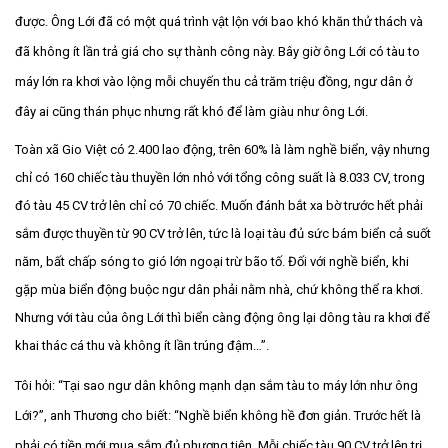
được. Ông Lới đã có một quá trình vật lộn với bao khó khăn thử thách và
đã không ít lần trả giá cho sự thành công này. Bây giờ ông Lới có tàu to
máy lớn ra khơi vào lộng mỗi chuyến thu cả trăm triệu đồng, ngư dân ở
đây ai cũng thán phục nhưng rất khó để làm giàu như ông Lới.
Toàn xã Gio Việt có 2.400 lao động, trên 60% là làm nghề biển, vậy nhưng
chỉ có 160 chiếc tàu thuyền lớn nhỏ với tổng công suất là 8.033 CV, trong
đó tàu 45 CV trở lên chỉ có 70 chiếc. Muốn đánh bắt xa bờ trước hết phải
sắm được thuyền từ 90 CV trở lên, tức là loại tàu đủ sức bám biển cả suốt
năm, bất chấp sóng to gió lớn ngoại trừ bão tố. Đối với nghề biển, khi
gặp mùa biển động buộc ngư dân phải nằm nhà, chứ không thể ra khơi.
Nhưng với tàu của ông Lới thì biển càng động ông lại dông tàu ra khơi để
khai thác cá thu và không ít lần trúng đậm…”.
Tôi hỏi: “Tại sao ngư dân không mạnh dạn sắm tàu to máy lớn như ông
Lới?”, anh Thương cho biết: “Nghề biển không hề đơn giản. Trước hết là
phải có tiền mới mua sắm đủ phương tiện. Mỗi chiếc tàu 90 CV trở lên trị