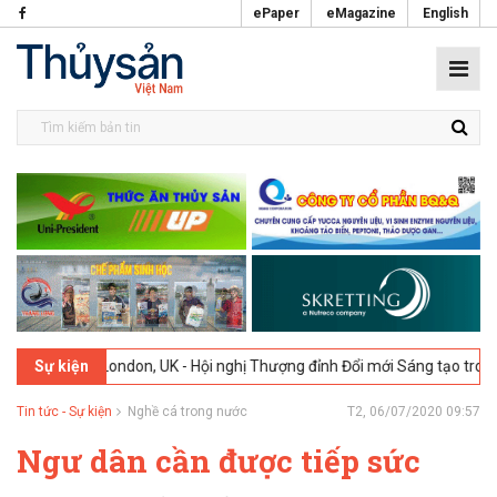
ePaper
eMagazine
English
026
London, UK - Hội nghị Thượng đỉnh Đổi mới Sáng tạo trong Ngành
Sự kiện
Tin tức - Sự kiện
Nghề cá trong nước
T2, 06/07/2020 09:57
Ngư dân cần được tiếp sức