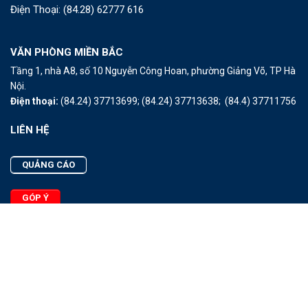
Điện Thoại:
(84.28) 62777 616
VĂN PHÒNG MIỀN BẮC
Tầng 1, nhà A8, số 10 Nguyễn Công Hoan, phường Giảng Võ, TP Hà
Nội.
Điện thoại:
(84.24) 37713699;
(84.24) 37713638;
(84.4) 37711756
LIÊN HỆ
QUẢNG CÁO
GÓP Ý
LIÊN HỆ
Quảng Cáo
Góp Ý
Facebook