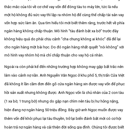
thắc mắc của tôi về cơ chế vay vốn để đóng tàu to máy lớn, tức là nếu
một hộ không đủ sức vay thì lập ra nhóm hộ để cùng thế chấp tài sản vay
vốn hợp sức làm ăn. Qua tìm hiểu tôi mới biết thêm rằng, trước hết về phía
ngân hàng không chấp thuận. Mô hình “tàu đánh bắt xa bờ” trước đây
không hiệu quả do phải chịu cảnh “cha chung không ai khóc” đã để lại
cho ngân hàng một bài học. Do đó ngân hàng nhất quyết “nói không” với
mô hình vay nhóm hộ mà chỉ chấp thuận cho vay hộ cá nhân.
Ngoài ra còn phải kể đến những trường hợp không may gặp bất trắc nên
lâm vào cảnh nợ nần. Anh Nguyễn Văn Ngọc ở khu phố 5, thị trấn Cửa Việt
đã không ít lần cầm đơn đến gõ cửa ngân hàng xin được vay vốn để phục
hồi sản xuất nhưng không được. Anh Ngọc vốn là chủ nhân của 2 con tàu
(1 xa bờ, 1 trung bờ) nhưng do gặp nạn chìm nên tàu bị hư hỏng nặng,
hiện đang nợ ngân hàng 50 triệu đồng. Bây giờ anh Ngọc muốn được vay
thêm vốn để khôi phục lại tàu thuyền, trở lại biển đánh bắt mới có cơ hội
hoàn trả nợ ngân hàng và cải thiện đời sống gia đình. Chúng tôi được biết