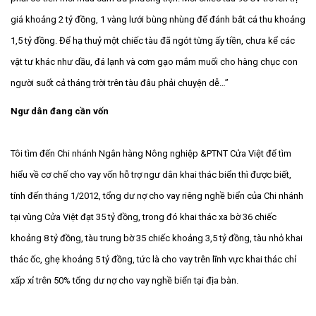
giá khoảng 2 tỷ đồng, 1 vàng lưới bùng nhùng để đánh bắt cá thu khoảng
1,5 tỷ đồng. Để hạ thuỷ một chiếc tàu đã ngót từng ấy tiền, chưa kể các
vật tư khác như dầu, đá lạnh và cơm gạo mắm muối cho hàng chục con
người suốt cả tháng trời trên tàu đâu phải chuyện dễ…”
Ngư dân đang cần vốn
Tôi tìm đến Chi nhánh Ngân hàng Nông nghiệp &PTNT Cửa Việt để tìm
hiểu về cơ chế cho vay vốn hỗ trợ ngư dân khai thác biển thì được biết,
tính đến tháng 1/2012, tổng dư nợ cho vay riêng nghề biển của Chi nhánh
tại vùng Cửa Việt đạt 35 tỷ đồng, trong đó khai thác xa bờ 36 chiếc
khoảng 8 tỷ đồng, tàu trung bờ 35 chiếc khoảng 3,5 tỷ đồng, tàu nhỏ khai
thác ốc, ghẹ khoảng 5 tỷ đồng, tức là cho vay trên lĩnh vực khai thác chỉ
xấp xỉ trên 50% tổng dư nợ cho vay nghề biển tại địa bàn.