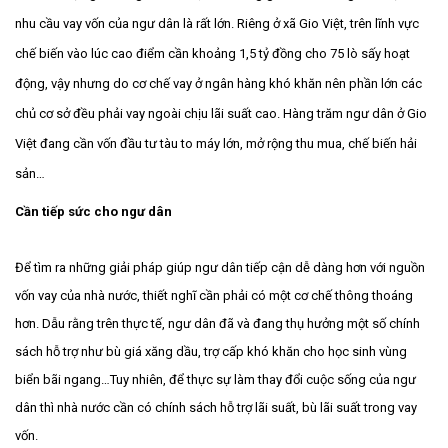
nhu cầu vay vốn của ngư dân là rất lớn. Riêng ở xã Gio Việt, trên lĩnh vực
chế biến vào lúc cao điểm cần khoảng 1,5 tỷ đồng cho 75 lò sấy hoạt
động, vậy nhưng do cơ chế vay ở ngân hàng khó khăn nên phần lớn các
chủ cơ sở đều phải vay ngoài chịu lãi suất cao. Hàng trăm ngư dân ở Gio
Việt đang cần vốn đầu tư tàu to máy lớn, mở rộng thu mua, chế biến hải
sản…
Cần tiếp sức cho ngư dân
Để tìm ra những giải pháp giúp ngư dân tiếp cận dễ dàng hơn với nguồn
vốn vay của nhà nước, thiết nghĩ cần phải có một cơ chế thông thoáng
hơn. Dẫu rằng trên thực tế, ngư dân đã và đang thụ hưởng một số chính
sách hỗ trợ như bù giá xăng dầu, trợ cấp khó khăn cho học sinh vùng
biển bãi ngang…Tuy nhiên, để thực sự làm thay đổi cuộc sống của ngư
dân thì nhà nước cần có chính sách hỗ trợ lãi suất, bù lãi suất trong vay
vốn.