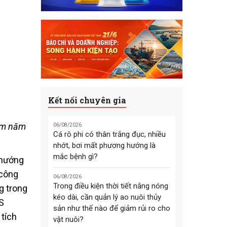
Kết nối chuyên gia
tôm năm
06/08/2026
Cá rô phi có thân trắng đục, nhiều
nhớt, bơi mất phương hướng là
mắc bệnh gì?
 hướng
 công
06/08/2026
Trong điều kiện thời tiết nắng nóng
g trong
kéo dài, cần quản lý ao nuôi thủy
S
sản như thế nào để giảm rủi ro cho
 tích
vật nuôi?