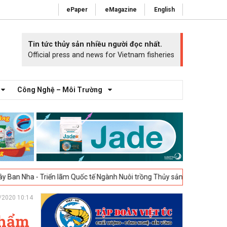
ePaper
eMagazine
English
Tin tức thủy sản nhiều người đọc nhất.
Official press and news for Vietnam fisheries
Công Nghệ – Môi Trường
Triển lãm Quốc tế Ngành Nuôi trồng Thủy sản Tây Ban Nha – Aquafuture
/2020 10:14
phẩm