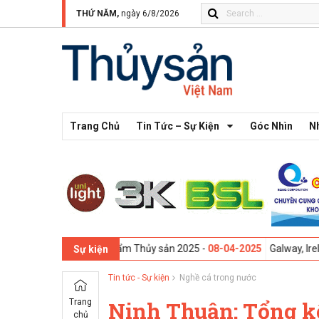
THỨ NĂM,
ngày 6/8/2026
Trang Chủ
Tin Tức – Sự Kiện
Góc Nhìn
N
Ngành Thực phẩm Thủy sản 2025 -
08-04-2025
Galway, Ireland - Hội th
Sự kiện
Tin tức - Sự kiện
Nghề cá trong nước
Trang
Ninh Thuận: Tổng k
chủ