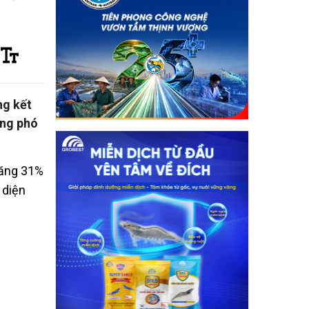
ng kết
ứng phó
tăng 31%
 diện