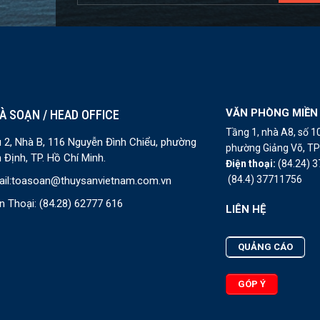
VĂN PHÒNG MIỀN
À SOẠN / HEAD OFFICE
Tầng 1, nhà A8, số 
 2, Nhà B, 116 Nguyễn Đình Chiểu, phường
phường Giảng Võ, TP 
 Định, TP. Hồ Chí Minh.
Điện thoại:
(84.24) 
(84.4) 37711756
il:
toasoan@thuysanvietnam.com.vn
n Thoại:
(84.28) 62777 616
LIÊN HỆ
QUẢNG CÁO
GÓP Ý