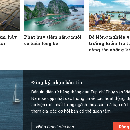
ôm, hãy
Phát huy tiềm năng nuôi
Bộ Nông nghiệp v
hái
cá biển lồng bè
trường kiểm tra t
công tác chống k
IUU tại 22 tỉnh, 
ven biển
Đăng ký nhận bản tin
Bản tin điện tử hàng tháng của Tạp chí Thủy sản Việ
Nam sẽ cập nhật các thông tin về các hoạt động, dị
sự kiện mới nhất trong ngành thủy sản mà bạn có t
tham gia, các cơ hội bạn có thể quan tâm.