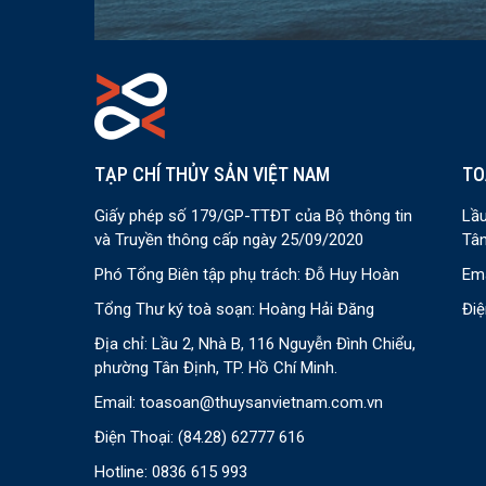
TẠP CHÍ THỦY SẢN VIỆT NAM
TO
Giấy phép số 179/GP-TTĐT của Bộ thông tin
Lầu
và Truyền thông cấp ngày 25/09/2020
Tân
Phó Tổng Biên tập phụ trách: Đỗ Huy Hoàn
Ema
Tổng Thư ký toà soạn: Hoàng Hải Đăng
Điệ
Địa chỉ: Lầu 2, Nhà B, 116 Nguyễn Đình Chiểu,
phường Tân Định, TP. Hồ Chí Minh.
Email:
toasoan@thuysanvietnam.com.vn
Điện Thoại:
(84.28) 62777 616
Hotline: 0836 615 993