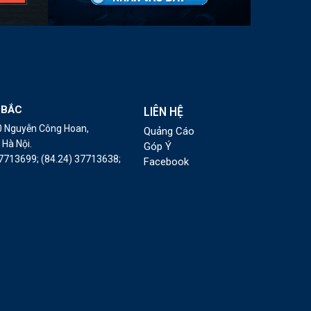
 BẮC
LIÊN HỆ
10 Nguyễn Công Hoan,
Quảng Cáo
Hà Nội.
Góp Ý
37713699;
(84.24) 37713638;
Facebook