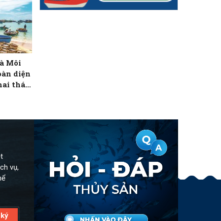
à Môi
oàn diện
hai thác
thành phố
t
ch vụ,
hể