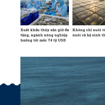
Xuất khẩu thủy sản giữ đà
Không chỉ nuôi t
tăng, ngành nông nghiệp
nuôi cả hệ sinh t
hướng tới mốc 74 tỷ USD