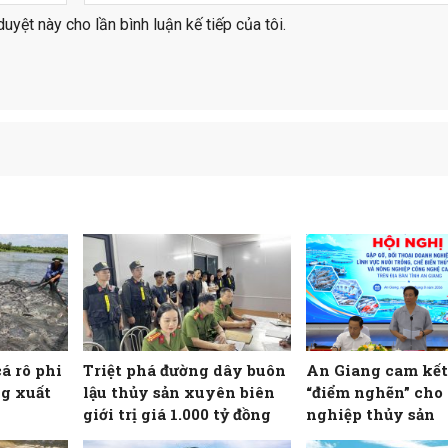
duyệt này cho lần bình luận kế tiếp của tôi.
cá rô phi
Triệt phá đường dây buôn
An Giang cam kết
g xuất
lậu thủy sản xuyên biên
“điểm nghẽn” cho
giới trị giá 1.000 tỷ đồng
nghiệp thủy sản