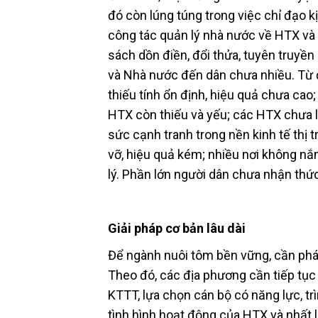
đó còn lúng túng trong việc chỉ đạo kị
công tác quản lý nhà nước về HTX và 
sách dồn điền, đổi thửa, tuyên truyề
và Nhà nước đến dân chưa nhiều. Từ 
thiếu tính ổn định, hiệu quả chưa cao
HTX còn thiếu và yếu; các HTX chưa li
sức cạnh tranh trong nền kinh tế thị
vỡ, hiệu quả kém; nhiều nơi không nắ
lý. Phần lớn người dân chưa nhận thức
Giải pháp cơ bản lâu dài
Để ngành nuôi tôm bền vững, cần phát
Theo đó, các địa phương cần tiếp tục
KTTT, lựa chọn cán bộ có năng lực, tr
tình hình hoạt động của HTX và nhất 