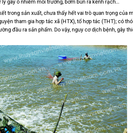
xử lý gây ô nhiễm môi trường, bơm bùn ra kênh rạch…
kết trong sản xuất, chưa thấy hết vai trò quan trọng của 
uyện tham gia hợp tác xã (HTX), tổ hợp tác (THT); có thó
 trường đầu ra sản phẩm. Do vậy, nguy cơ dịch bệnh, gây thi