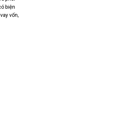
có biện
 vay vốn,