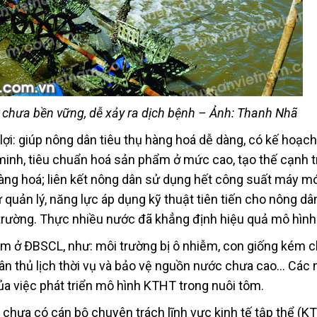
 chưa bền vững, dễ xảy ra dịch bệnh – Ảnh: Thanh Nhã
i: giúp nông dân tiêu thụ hàng hoá dễ dàng, có kế hoạch 
 minh, tiêu chuẩn hoá sản phẩm ở mức cao, tạo thế cạnh t
àng hoá; liên kết nông dân sử dụng hết công suất máy mó
ự quản lý, năng lực áp dụng kỹ thuật tiên tiến cho nông dâ
 trường. Thực nhiều nước đã khẳng định hiệu quả mô hìn
ôm ở ĐBSCL, như: môi trường bị ô nhiễm, con giống kém c
uân thủ lịch thời vụ và bảo vệ nguồn nước chưa cao… Các
ủa việc phát triển mô hình KTHT trong nuôi tôm.
chưa có cán bộ chuyên trách lĩnh vực kinh tế tập thể (KT