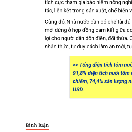
tích cực tham gia bảo hiểm nông nghi
tác, liên kết trong sản xuất, chế biến 
Cùng đó, Nhà nước cần có chế tài đủ 
mới dừng ở hợp đồng cam kết giữa do
lợi cho người dân dồn điền, đổi thửa.
nhận thức, tư duy cách làm ăn mới, t
>> Tổng diện tích tôm n
91,8% diện tích nuôi tôm
chiếm, 74,4% sản lượng nuô
USD.
Bình luận