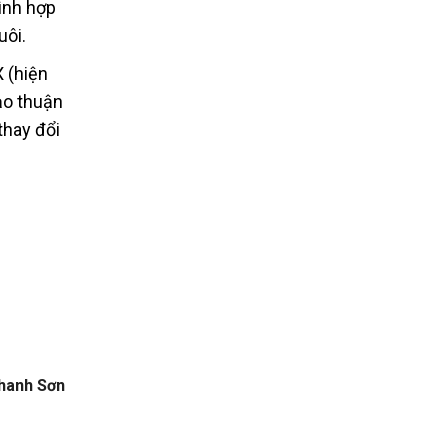
ình hợp
uôi.
 (hiện
ạo thuận
thay đổi
hanh Sơn