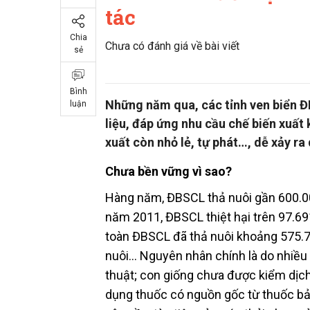
tác
Chia
Chưa có đánh giá về bài viết
sẻ
Bình
Những năm qua, các tỉnh ven biển Đ
luận
liệu, đáp ứng nhu cầu chế biến xuất
xuất còn nhỏ lẻ, tự phát…, dễ xảy ra
Chưa bền vững vì sao?
Hàng năm, ĐBSCL thả nuôi gần 600.000
năm 2011, ĐBSCL thiệt hại trên 97.69
toàn ĐBSCL đã thả nuôi khoảng 575.72
nuôi… Nguyên nhân chính là do nhiều h
thuật; con giống chưa được kiểm dịch 
dụng thuốc có nguồn gốc từ thuốc bảo