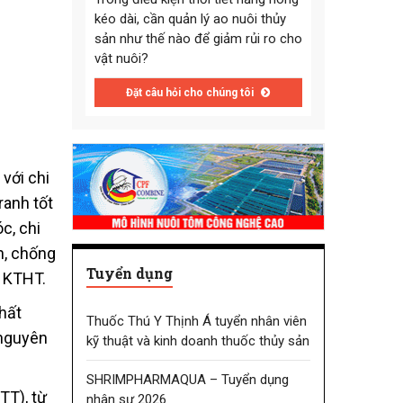
kéo dài, cần quản lý ao nuôi thủy
sản như thế nào để giảm rủi ro cho
vật nuôi?
Đặt câu hỏi cho chúng tôi
với chi
ranh tốt
c, chi
n, chống
Tuyển dụng
h KTHT.
hất
Thuốc Thú Y Thịnh Á tuyển nhân viên
 nguyên
kỹ thuật và kinh doanh thuốc thủy sản
SHRIMPHARMAQUA – Tuyển dụng
TT), từ
nhân sự 2026