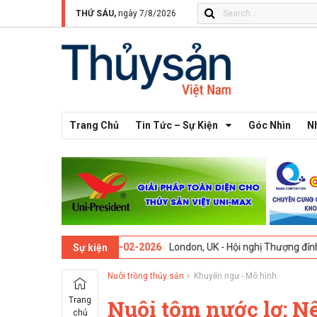
THỨ SÁU,
ngày 7/8/2026
Trang Chủ
Tin Tức – Sự Kiện
Góc Nhìn
N
 13 -
09-02-2026
London, UK - Hội nghị Thượng đỉnh Đổi mới Sáng tạ
Sự kiện
Nuôi trồng thủy sản
Khuyến ngư - Mô hình
Trang
Nuôi tôm nước lợ: N
chủ