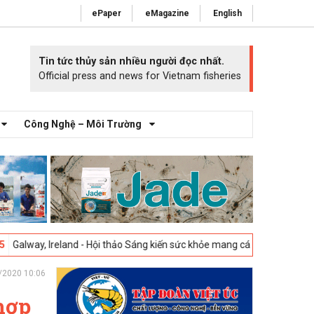
ePaper
eMagazine
English
Tin tức thủy sản nhiều người đọc nhất.
Official press and news for Vietnam fisheries
Công Nghệ – Môi Trường
- Hội thảo Sáng kiến sức khỏe mang cá 2025 -
23-04-2025
Vigo, Tây Ba
/2020 10:06
hợp