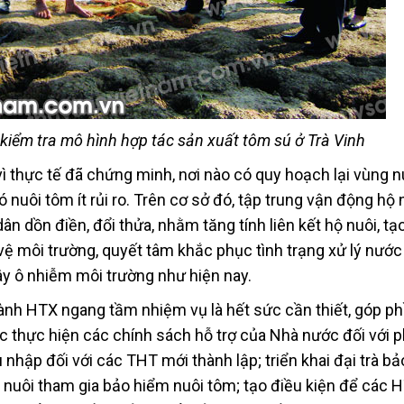
iểm tra mô hình hợp tác sản xuất tôm sú ở Trà Vinh
vì thực tế đã chứng minh, nơi nào có quy hoạch lại vùng n
ó nuôi tôm ít rủi ro. Trên cơ sở đó, tập trung vận động hộ
ân dồn điền, đổi thửa, nhằm tăng tính liên kết hộ nuôi, tạ
 vệ môi trường, quyết tâm khắc phục tình trạng xử lý nước
ây ô nhiễm môi trường như hiện nay.
hành HTX ngang tầm nhiệm vụ là hết sức cần thiết, góp p
 thực hiện các chính sách hỗ trợ của Nhà nước đối với ph
nhập đối với các THT mới thành lập; triển khai đại trà b
 nuôi tham gia bảo hiểm nuôi tôm; tạo điều kiện để các 