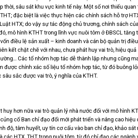
p thời, sâu sát khu vực kinh tế này. Một số nơi thiếu quan
THT; đặc biệt là việc thực hiện các chính sách hỗ trợ HT
n Luật HTX; do vậy sự tác động chủ trương, chính sách củ
đó, mô hình KTHT trong lĩnh vực nuôi tôm ở ĐBSCL tăng 
; vốn điều lệ sản xuất – kinh doanh và cán bộ quản trị điề
ên kết chặt chẽ với nhau, chưa phát huy vai trò, hiệu quả
 trường… Các tổ nhóm hợp tác dễ thành lập nhưng cũng m
m được chính xác số liệu tổ nhóm hợp tác, từ đó buông l
 sâu sắc được vai trò, ý nghĩa của KTHT.
 huy hơn nữa vai trò quản lý nhà nước đối với mô hình K
 củng cố Ban chỉ đạo đổi mới phát triển và nâng cao hiệu
ình độ, tâm huyết, uy tín cơ cấu vào ban chỉ đạo, khảo sát
là các HTX, THT trong nuôi tôm, từ đó chỉ đạo các ngành 