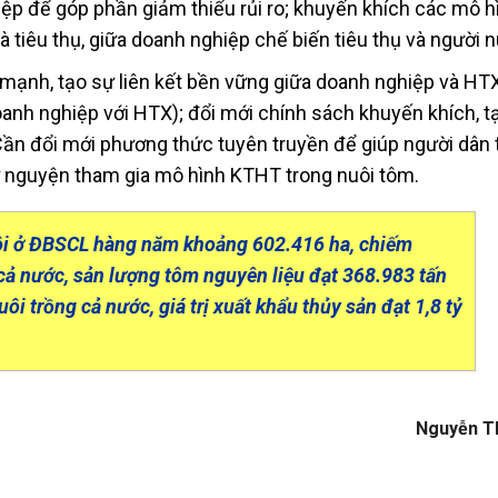
ệp để góp phần giảm thiểu rủi ro; khuyến khích các mô h
và tiêu thụ, giữa doanh nghiệp chế biến tiêu thụ và người n
mạnh, tạo sự liên kết bền vững giữa doanh nghiệp và HTX
anh nghiệp với HTX); đổi mới chính sách khuyến khích, t
 Cần đổi mới phương thức tuyên truyền để giúp người dân 
ự nguyện tham gia mô hình KTHT trong nuôi tôm.
uôi ở ĐBSCL hàng năm khoảng 602.416 ha, chiếm
 cả nước, sản lượng tôm nguyên liệu đạt 368.983 tấn
i trồng cả nước, giá trị xuất khẩu thủy sản đạt 1,8 tỷ
Nguyễn T