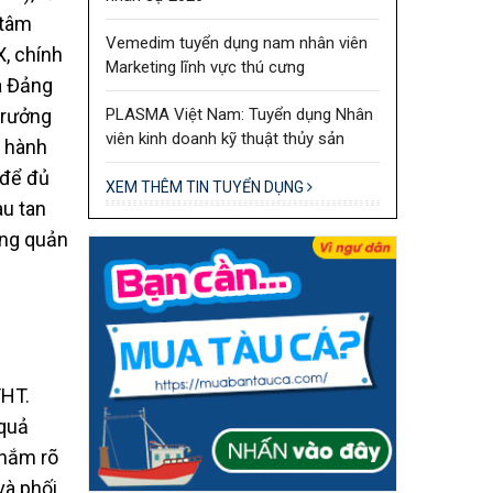
 tâm
Vemedim tuyển dụng nam nhân viên
X, chính
Marketing lĩnh vực thú cưng
a Đảng
PLASMA Việt Nam: Tuyển dụng Nhân
trưởng
viên kinh doanh kỹ thuật thủy sản
u hành
 để đủ
XEM THÊM TIN TUYỂN DỤNG
au tan
ỏng quản
THT.
 quả
 nắm rõ
và phối