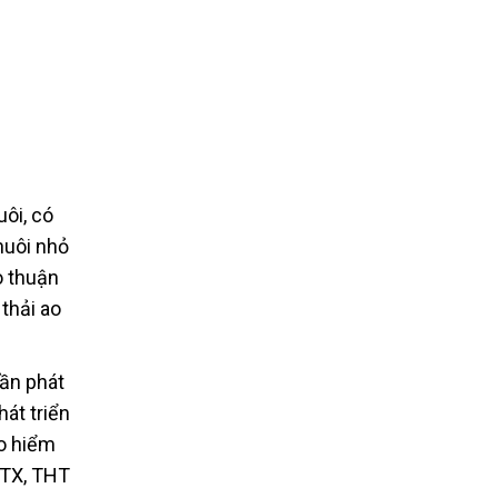
uôi, có
 nuôi nhỏ
o thuận
 thải ao
hần phát
át triển
ảo hiểm
HTX, THT