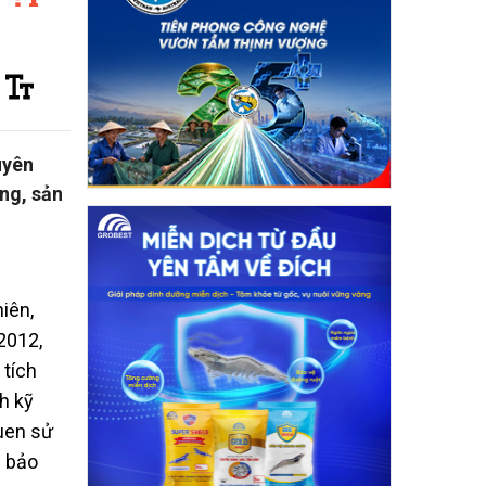
uyên
ững, sản
iên,
2012,
 tích
h kỹ
quen sử
m bảo