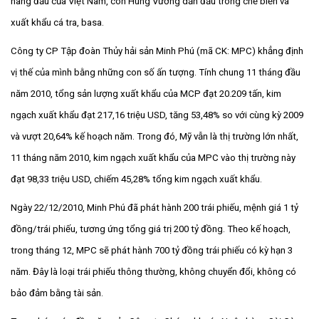
hàng đầu của Việt Nam, còn Hùng Vương dẫn đầu trong chế biến và
xuất khẩu cá tra, basa.
Công ty CP Tập đoàn Thủy hải sản Minh Phú (mã CK: MPC) khẳng định
vị thế của mình bằng những con số ấn tượng. Tính chung 11 tháng đầu
năm 2010, tổng sản lượng xuất khẩu của MCP đạt 20.209 tấn, kim
ngạch xuất khẩu đạt 217,16 triệu USD, tăng 53,48% so với cùng kỳ 2009
và vượt 20,64% kế hoạch năm. Trong đó, Mỹ vẫn là thị trường lớn nhất,
11 tháng năm 2010, kim ngạch xuất khẩu của MPC vào thị trường này
đạt 98,33 triệu USD, chiếm 45,28% tổng kim ngạch xuất khẩu.
Ngày 22/12/2010, Minh Phú đã phát hành 200 trái phiếu, mệnh giá 1 tỷ
đồng/trái phiếu, tương ứng tổng giá trị 200 tỷ đồng. Theo kế hoạch,
trong tháng 12, MPC sẽ phát hành 700 tỷ đồng trái phiếu có kỳ hạn 3
năm. Đây là loại trái phiếu thông thường, không chuyển đổi, không có
bảo đảm bằng tài sản.