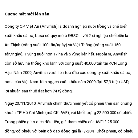
Gương mặt mới lên sàn
Công ty CP Việt An (Anvifish) là doanh nghiệp nuôi trồng và chế biến
xuất khẩu cá tra, basa có quy mô ở ĐBSCL, với 2 xí nghiệp chế biến là
An Thịnh (công suất 100 tấn/ngày) và Việt Thắng (công suất 150
tấn/ngày), 1 vùng nuôi hơn 17 ha và 5 vùng liên hết. Ngoài ra, Anvifish
còn sở hữu hệ thống kho lạnh với công suất 40.000 tấn tại KCN Long
Hậu. Năm 2009, Anvifish vươn lên top đầu các công ty xuất khẩu cá tra,
basa của Việt Nam. Kim ngạch xuất khẩu năm 2009 đạt 57,9 triệu USD,
lợi nhuận sau thuế đạt hơn 74 tỷ đồng.
Ngày 23/11/2010, Anvifish chính thức niêm yết cổ phiếu trên sàn chứng
khoán TP Hồ Chí Minh (mã CK: AVF), với khối lượng 22.500.000 cổ phiếu.
Trong phiên giao dịch đầu tiên, giá tham chiếu của AVF là 25.000
đồng/cổ phiếu với biên độ dao động giá là +/-20%. Chốt phiên, cổ phiếu