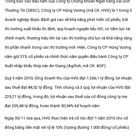
Trong báo cáo đầu năm của Công ty Chứng khoán Ngân hàng Sài Gòn
Thương Tín (SBSC), Công ty CP Hùng Vương (mã CK: HVG) là 1 trong 3
doanh nghiệp được đánh giá cao về khả năng phát triển cổ phiếu, bởi
thị trường xuất khẩu ổn định, quy hoạch nguyên liệu tốt, có tiềm lực tài
chính mạnh, thương hiệu lớn tại các thị trường chủ lực và khả năng tăng
thị phần nhanh trong các thị trường mới. Hiện, Công ty CP Hùng Vương
nắm giữ 51% cổ phiếu và chính thức nắm quyền điều hành Công ty CP
Xuất nhập khẩu thủy sản An Giang (Agifish, mã CK: AGF).
Quý 3 năm 2010, tổng doanh thu của HVG đạt 1.266,1 tỷ đồng, lợi nhuận
sau thuế đạt 84,52 tỷ đồng. Tính chung cả 3 quý, lợi nhuận của HVG đạt
229,21 tỷ đồng, trong đó, lợi nhuận sau thuế của cổ đông công ty mẹ
đạt 205,48 tỷ đồng, hoàn thành 50,94% kế hoạch năm.
Ngày 30/11 vừa qua, HVG thực hiện trả cổ tức đợt 1 năm 2010 cho cổ
đông bằng tiền mặt với tỷ lệ 10% (tương đương 1.000 đồng/cổ phiếu).