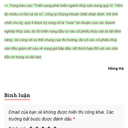
>> Trong báo cáo “Triển vọng phát triển ngành thủy sản trong quý IV: Tiềm
ẩn nhiều cơ hội và rủi ro”, Công ty Chứng khoán SME nhận định: Với tính
chất chu kỳ, quý 4 được kỳ vọng sẽ là “mùa” lợi nhuận của các doanh
nghiệp thủy sản, do đó triển vọng đầu tư vào cổ phiếu thủy sản là rất tiềm
năng. Và cùng với xu thế chung của thị trường, đa số các cổ phiếu thủy
sản đều giảm rất sâu về vùng giá hấp dẫn, rất thích hợp đối với các nhà
đầu tư trung và dài hạn.
Hồng Hà
Bình luận
Email của bạn sẽ không được hiển thị công khai.
Các
trường bắt buộc được đánh dấu
*