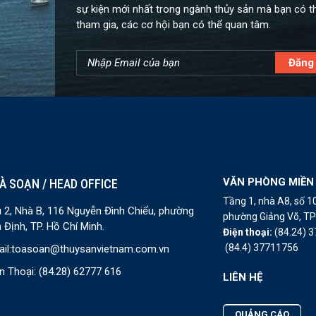
sự kiện mới nhất trong ngành thủy sản mà bạn có t
tham gia, các cơ hội bạn có thể quan tâm.
VĂN PHÒNG MIỀN
À SOẠN / HEAD OFFICE
Tầng 1, nhà A8, số 
 2, Nhà B, 116 Nguyễn Đình Chiểu, phường
phường Giảng Võ, TP 
 Định, TP. Hồ Chí Minh.
Điện thoại:
(84.24) 
(84.4) 37711756
il:
toasoan@thuysanvietnam.com.vn
n Thoại:
(84.28) 62777 616
LIÊN HỆ
QUẢNG CÁO