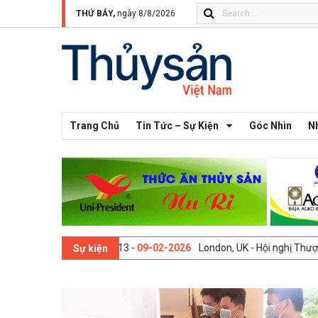
THỨ BẢY,
ngày 8/8/2026
Trang Chủ
Tin Tức – Sự Kiện
Góc Nhìn
N
Thế giới lần thứ 13 -
09-02-2026
London, UK - Hội nghị Thượng đỉnh 
Sự kiện