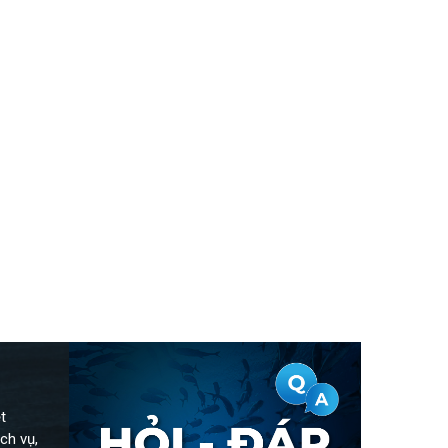
t
ch vụ,