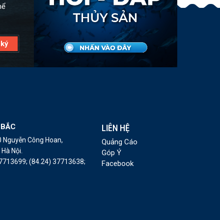
hể
 BẮC
LIÊN HỆ
10 Nguyễn Công Hoan,
Quảng Cáo
Hà Nội.
Góp Ý
37713699;
(84.24) 37713638;
Facebook