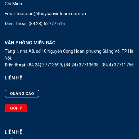
Chí Minh.
Email:
toasoan@thuysanvietnam.com.vn
Điện Thoại:
(84.28) 62777 616
VĂN PHÒNG MIỀN BẮC
Tầng 1, nhà A8, số 10 Nguyễn Công Hoan, phường Giảng Võ, TP Hà
Nội.
Điện thoại:
(84.24) 37713699;
(84.24) 37713638;
(84.4) 37711756
LIÊN HỆ
QUẢNG CÁO
GÓP Ý
LIÊN HỆ