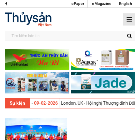
ePaper
eMagazine
English
i lần thứ 13 -
09-02-2026
London, UK - Hội nghị Thượng đỉnh Đổi mới
Sự kiện