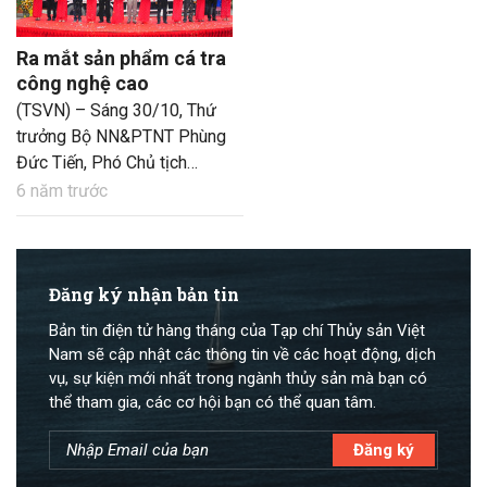
Ra mắt sản phẩm cá tra
công nghệ cao
(TSVN) – Sáng 30/10, Thứ
trưởng Bộ NN&PTNT Phùng
Đức Tiến, Phó Chủ tịch
UBND tỉnh An Giang Trần
6 năm trước
Anh Thư cùng lãnh đạo các
đơn vị liên quan đến dự Lễ
giới thiệu sản phẩm cá tra
sản xuất theo công nghệ cao
Đăng ký nhận bản tin
để xuất khẩu tại Công ty CP
Bản tin điện tử hàng tháng của Tạp chí Thủy sản Việt
Nam Việt (Navico).
Nam sẽ cập nhật các thông tin về các hoạt động, dịch
vụ, sự kiện mới nhất trong ngành thủy sản mà bạn có
thể tham gia, các cơ hội bạn có thể quan tâm.