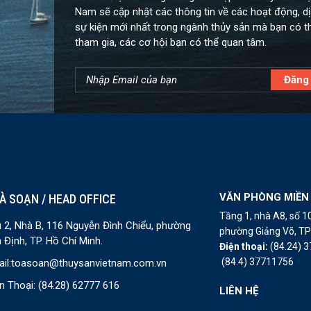
Nam sẽ cập nhật các thông tin về các hoạt động, dị
sự kiện mới nhất trong ngành thủy sản mà bạn có t
tham gia, các cơ hội bạn có thể quan tâm.
VĂN PHÒNG MIỀN
À SOẠN / HEAD OFFICE
Tầng 1, nhà A8, số 
 2, Nhà B, 116 Nguyễn Đình Chiểu, phường
phường Giảng Võ, TP 
 Định, TP. Hồ Chí Minh.
Điện thoại:
(84.24) 
(84.4) 37711756
il:
toasoan@thuysanvietnam.com.vn
n Thoại:
(84.28) 62777 616
LIÊN HỆ