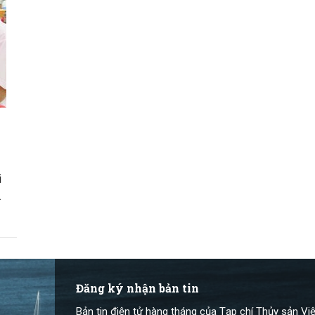
i
ó
Đăng ký nhận bản tin
Bản tin điện tử hàng tháng của Tạp chí Thủy sản Việ