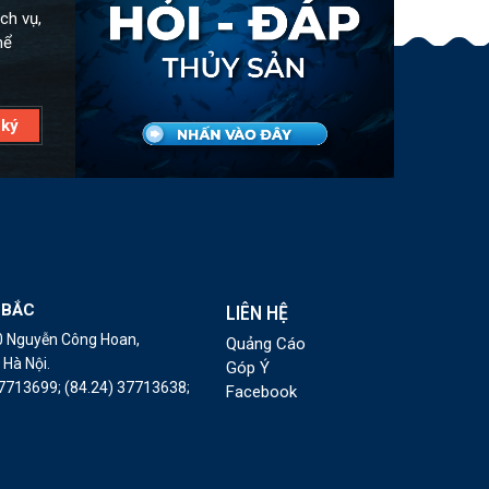
ch vụ,
hể
 BẮC
LIÊN HỆ
10 Nguyễn Công Hoan,
Quảng Cáo
Hà Nội.
Góp Ý
37713699;
(84.24) 37713638;
Facebook