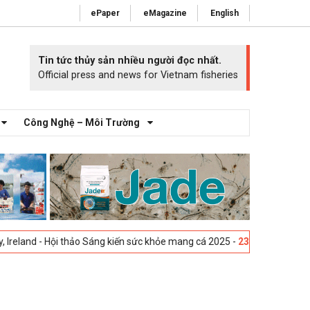
ePaper
eMagazine
English
Tin tức thủy sản nhiều người đọc nhất.
Official press and news for Vietnam fisheries
Công Nghệ – Môi Trường
- Hội thảo Sáng kiến sức khỏe mang cá 2025 -
23-04-2025
Vigo, Tây Ba