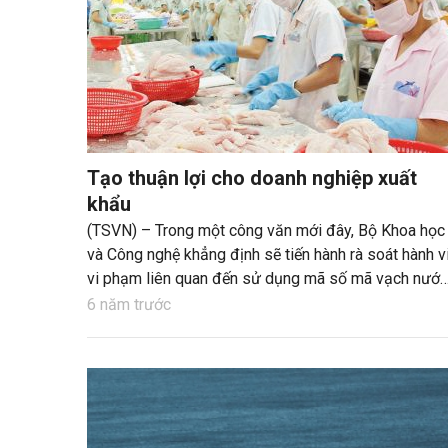
Tạo thuận lợi cho doanh nghiệp xuất
khẩu
(TSVN) – Trong một công văn mới đây, Bộ Khoa học
và Công nghệ khẳng định sẽ tiến hành rà soát hành v
vi phạm liên quan đến sử dụng mã số mã vạch nước
ngoài trong xuất khẩu, nếu thực hiện, nhiều doanh
6 năm trước
nghiệp xuất khẩu thủy sản Việt Nam sẽ gặp thêm kh
khăn vì chi phí và thủ tục.