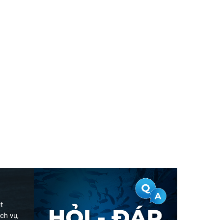
t
ch vụ,