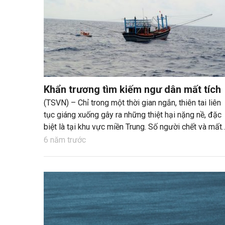
Khẩn trương tìm kiếm ngư dân mất tích
(TSVN) – Chỉ trong một thời gian ngắn, thiên tai liên
tục giáng xuống gây ra những thiệt hại nặng nề, đặc
biệt là tại khu vực miền Trung. Số người chết và mất
tích lớn, thiệt hại về tài sản cũng vô cùng nặng nề.
6 năm trước