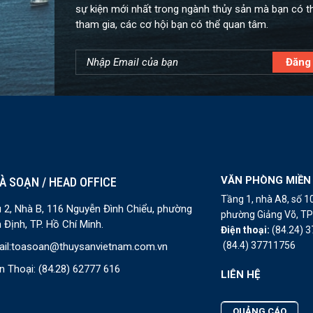
sự kiện mới nhất trong ngành thủy sản mà bạn có t
tham gia, các cơ hội bạn có thể quan tâm.
VĂN PHÒNG MIỀN
À SOẠN / HEAD OFFICE
Tầng 1, nhà A8, số 
 2, Nhà B, 116 Nguyễn Đình Chiểu, phường
phường Giảng Võ, TP 
 Định, TP. Hồ Chí Minh.
Điện thoại:
(84.24) 
(84.4) 37711756
il:
toasoan@thuysanvietnam.com.vn
n Thoại:
(84.28) 62777 616
LIÊN HỆ
QUẢNG CÁO