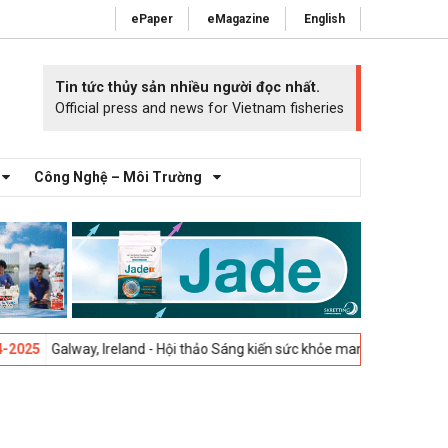
ePaper
eMagazine
English
Tin tức thủy sản nhiều người đọc nhất.
Official press and news for Vietnam fisheries
Công Nghệ – Môi Trường
alway, Ireland - Hội thảo Sáng kiến sức khỏe mang cá 2025 -
23-04-202