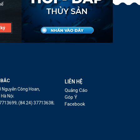
hể
 BẮC
LIÊN HỆ
10 Nguyễn Công Hoan,
Quảng Cáo
Hà Nội.
Góp Ý
37713699;
(84.24) 37713638;
Facebook