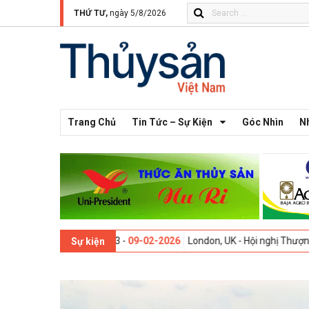
THỨ TƯ,
ngày 5/8/2026
Trang Chủ
Tin Tức – Sự Kiện
Góc Nhìn
N
Thế giới lần thứ 13 -
09-02-2026
London, UK - Hội nghị Thượng đỉnh Đ
Sự kiện