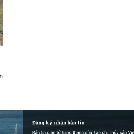
ảm
P)
Đăng ký nhận bản tin
Bản tin điện tử hàng tháng của Tạp chí Thủy sản Việ