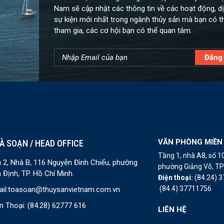
Nam sẽ cập nhật các thông tin về các hoạt động, dị
sự kiện mới nhất trong ngành thủy sản mà bạn có t
tham gia, các cơ hội bạn có thể quan tâm.
VĂN PHÒNG MIỀN
À SOẠN / HEAD OFFICE
Tầng 1, nhà A8, số 
 2, Nhà B, 116 Nguyễn Đình Chiểu, phường
phường Giảng Võ, TP 
 Định, TP. Hồ Chí Minh.
Điện thoại:
(84.24) 
(84.4) 37711756
il:
toasoan@thuysanvietnam.com.vn
n Thoại:
(84.28) 62777 616
LIÊN HỆ