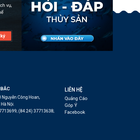
ch vụ,
hể
 BẮC
LIÊN HỆ
10 Nguyễn Công Hoan,
Quảng Cáo
Hà Nội.
Góp Ý
37713699;
(84.24) 37713638;
Facebook