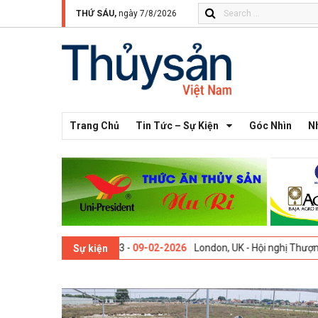
THỨ SÁU,
ngày 7/8/2026
Trang Chủ
Tin Tức – Sự Kiện
Góc Nhìn
N
Thế giới lần thứ 13 -
09-02-2026
London, UK - Hội nghị Thượng đỉnh Đ
Sự kiện