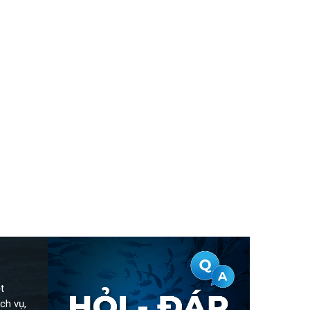
t
ch vụ,