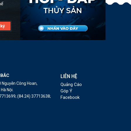
hể
 BẮC
LIÊN HỆ
10 Nguyễn Công Hoan,
Quảng Cáo
Hà Nội.
Góp Ý
37713699;
(84.24) 37713638;
Facebook