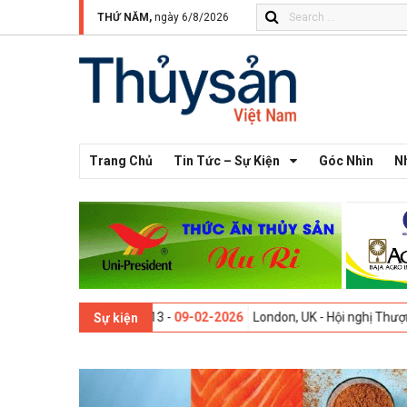
THỨ NĂM,
ngày 6/8/2026
Trang Chủ
Tin Tức – Sự Kiện
Góc Nhìn
N
 Thế giới lần thứ 13 -
09-02-2026
London, UK - Hội nghị Thượng đỉnh 
Sự kiện