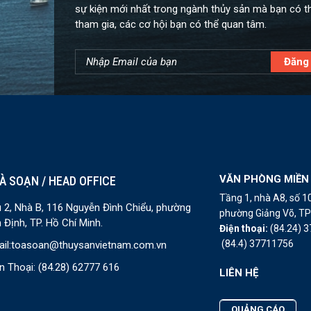
sự kiện mới nhất trong ngành thủy sản mà bạn có t
tham gia, các cơ hội bạn có thể quan tâm.
VĂN PHÒNG MIỀN
À SOẠN / HEAD OFFICE
Tầng 1, nhà A8, số 
 2, Nhà B, 116 Nguyễn Đình Chiểu, phường
phường Giảng Võ, TP 
 Định, TP. Hồ Chí Minh.
Điện thoại:
(84.24) 
(84.4) 37711756
il:
toasoan@thuysanvietnam.com.vn
n Thoại:
(84.28) 62777 616
LIÊN HỆ
QUẢNG CÁO