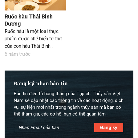
Ruốc hàu Thái Bình
Dương
Ruốc hàu là một loại thực
phẩm được chế biến từ thịt
của con hàu Thái Bình
Dương cùng với thịt lợn,
6 năm trước
nước mắm, đường…. tạo nên
một sản phẩm có giá trị dinh
dưỡng cao. Đây là sản phẩm
đặc trưng của huyện Vân
Đăng ký nhận bản tin
Đồn (Quảng Ninh) và là món
Bản tin điện tử hàng tháng của Tạp chí Thủy sản Việt
quà ý nghĩa mà du khách nên
Nam sẽ cập nhật các thông tin về các hoạt động, dịch
tìm mua và thưởng thức khi
vụ, sự kiện mới nhất trong ngành thủy sản mà bạn có
đến thăm vùng đất này.
thể tham gia, các cơ hội bạn có thể quan tâm.