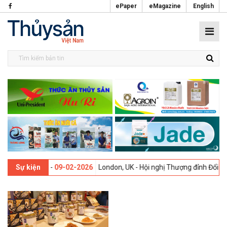
ePaper
eMagazine
English
i lần thứ 13 -
09-02-2026
London, UK - Hội nghị Thượng đỉnh Đổi mới
Sự kiện