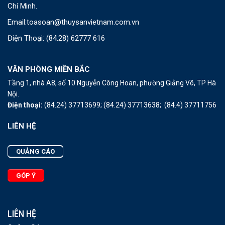
Chí Minh.
Email:
toasoan@thuysanvietnam.com.vn
Điện Thoại:
(84.28) 62777 616
VĂN PHÒNG MIỀN BẮC
Tầng 1, nhà A8, số 10 Nguyễn Công Hoan, phường Giảng Võ, TP Hà
Nội.
Điện thoại:
(84.24) 37713699;
(84.24) 37713638;
(84.4) 37711756
LIÊN HỆ
QUẢNG CÁO
GÓP Ý
LIÊN HỆ