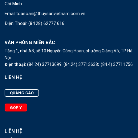
Chí Minh.
Email:
toasoan@thuysanvietnam.com.vn
Điện Thoại:
(84.28) 62777 616
VĂN PHÒNG MIỀN BẮC
Tầng 1, nhà A8, số 10 Nguyễn Công Hoan, phường Giảng Võ, TP Hà
Nội.
Điện thoại:
(84.24) 37713699;
(84.24) 37713638;
(84.4) 37711756
LIÊN HỆ
QUẢNG CÁO
GÓP Ý
LIÊN HỆ