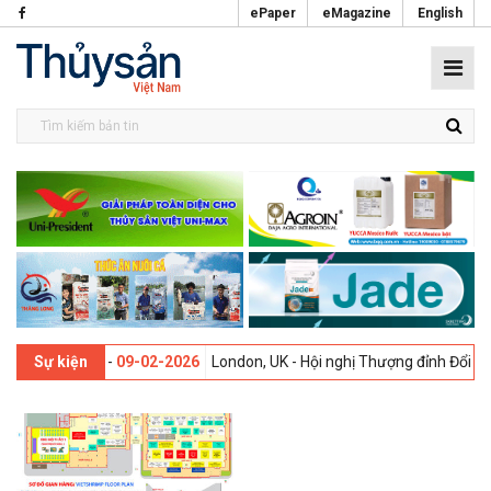
ePaper
eMagazine
English
i lần thứ 13 -
09-02-2026
London, UK - Hội nghị Thượng đỉnh Đổi mới
Sự kiện