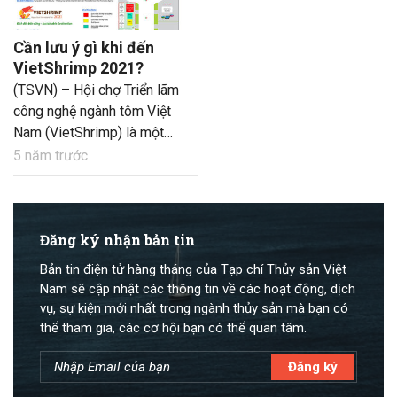
Cần lưu ý gì khi đến
VietShrimp 2021?
(TSVN) – Hội chợ Triển lãm
công nghệ ngành tôm Việt
Nam (VietShrimp) là một
trong những “sân chơi” lớn
5 năm trước
của ngành thủy sản. Hội chợ
lần thứ 3 này diễn ra tại TP
Cần Thơ đang thu hút sự
quan tâm của đông đảo
Đăng ký nhận bản tin
những người hoạt động
Bản tin điện tử hàng tháng của Tạp chí Thủy sản Việt
trong ngành thủy sản cả
Nam sẽ cập nhật các thông tin về các hoạt động, dịch
nước và thế giới. Hai ngày
vụ, sự kiện mới nhất trong ngành thủy sản mà bạn có
nữa, VietShrimp 2021 chính
thể tham gia, các cơ hội bạn có thể quan tâm.
thức diễn ra, để tham quan
Hội chợ đạt hiệu quả cao, có
rất nhiều điểm cần lưu ý.