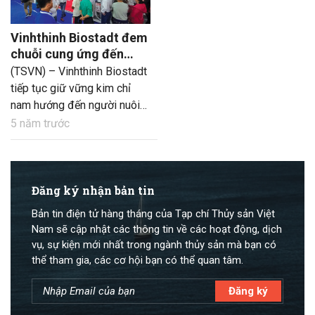
Vinhthinh Biostadt đem
chuỗi cung ứng đến
VietShrimp 2021:
(TSVN) – Vinhthinh Biostadt
Hướng đến phát triển
tiếp tục giữ vững kim chỉ
bền vững
nam hướng đến người nuôi
tôm tại VietShrimp 2021 –
5 năm trước
Chuỗi cung ứng Vinhthinh
Biostadt hướng đến phát
triển bền vững.
Đăng ký nhận bản tin
Bản tin điện tử hàng tháng của Tạp chí Thủy sản Việt
Nam sẽ cập nhật các thông tin về các hoạt động, dịch
vụ, sự kiện mới nhất trong ngành thủy sản mà bạn có
thể tham gia, các cơ hội bạn có thể quan tâm.