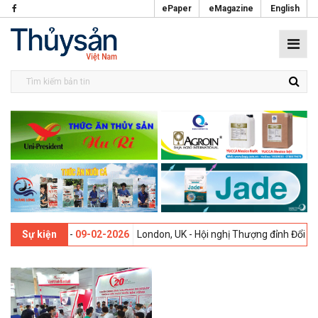
ePaper
eMagazine
English
i lần thứ 13 -
09-02-2026
London, UK - Hội nghị Thượng đỉnh Đổi mới
Sự kiện