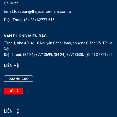
Chí Minh.
Email:
toasoan@thuysanvietnam.com.vn
Điện Thoại:
(84.28) 62777 616
VĂN PHÒNG MIỀN BẮC
Tầng 1, nhà A8, số 10 Nguyễn Công Hoan, phường Giảng Võ, TP Hà
Nội.
Điện thoại:
(84.24) 37713699;
(84.24) 37713638;
(84.4) 37711756
LIÊN HỆ
QUẢNG CÁO
GÓP Ý
LIÊN HỆ