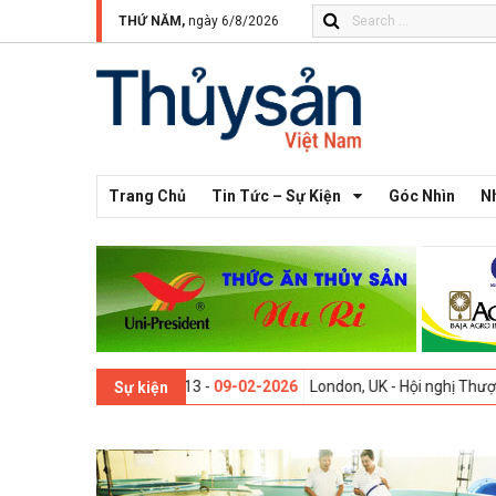
THỨ NĂM,
ngày 6/8/2026
Trang Chủ
Tin Tức – Sự Kiện
Góc Nhìn
N
Thế giới lần thứ 13 -
09-02-2026
London, UK - Hội nghị Thượng đỉnh 
Sự kiện