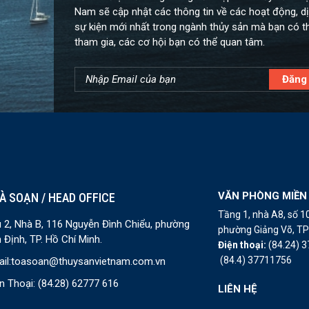
Nam sẽ cập nhật các thông tin về các hoạt động, dị
sự kiện mới nhất trong ngành thủy sản mà bạn có t
tham gia, các cơ hội bạn có thể quan tâm.
VĂN PHÒNG MIỀN
À SOẠN / HEAD OFFICE
Tầng 1, nhà A8, số 
 2, Nhà B, 116 Nguyễn Đình Chiểu, phường
phường Giảng Võ, TP 
 Định, TP. Hồ Chí Minh.
Điện thoại:
(84.24) 
(84.4) 37711756
il:
toasoan@thuysanvietnam.com.vn
n Thoại:
(84.28) 62777 616
LIÊN HỆ