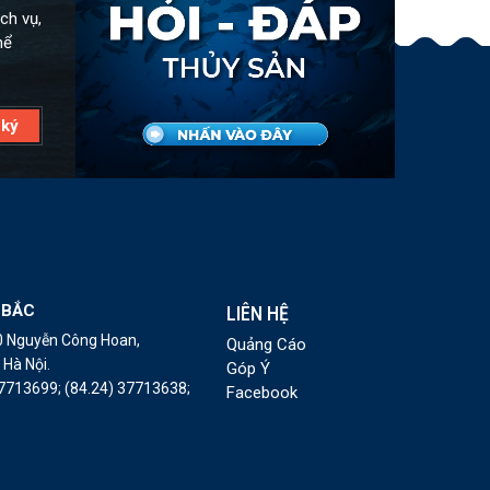
ch vụ,
hể
 BẮC
LIÊN HỆ
10 Nguyễn Công Hoan,
Quảng Cáo
Hà Nội.
Góp Ý
37713699;
(84.24) 37713638;
Facebook