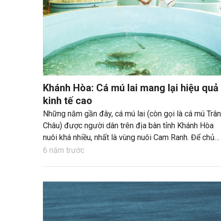
Khánh Hòa: Cá mú lai mang lại hiệu quả
kinh tế cao
Những năm gần đây, cá mú lai (còn gọi là cá mú Trân
Châu) được người dân trên địa bàn tỉnh Khánh Hòa
nuôi khá nhiều, nhất là vùng nuôi Cam Ranh. Để chủ
động nguồn con giống, Trung tâm Nghiên cứu và Phá
6 năm trước
triển nuôi biển Nha Trang (Viện Nghiên cứu Nuôi trồn
thủy sản III) đã nghiên cứu thành công quy trình sản
xuất giống cá mú này.