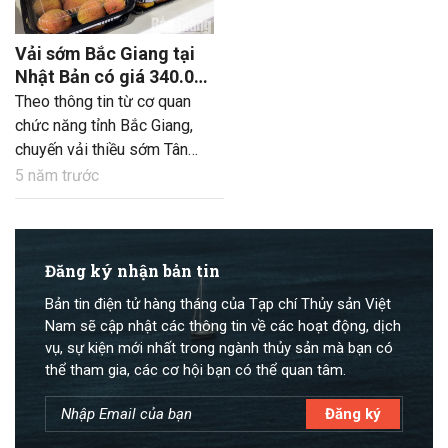
Vải sớm Bắc Giang tại
Nhật Bản có giá 340.000
đồng/kg
Theo thông tin từ cơ quan
chức năng tỉnh Bắc Giang,
chuyến vải thiều sớm Tân
Yên (Bắc Giang) đã đến tại
5 năm trước
Nhật Bản vào trưa ngày
27/5.
Đăng ký nhận bản tin
Bản tin điện tử hàng tháng của Tạp chí Thủy sản Việt
Nam sẽ cập nhật các thông tin về các hoạt động, dịch
vụ, sự kiện mới nhất trong ngành thủy sản mà bạn có
thể tham gia, các cơ hội bạn có thể quan tâm.