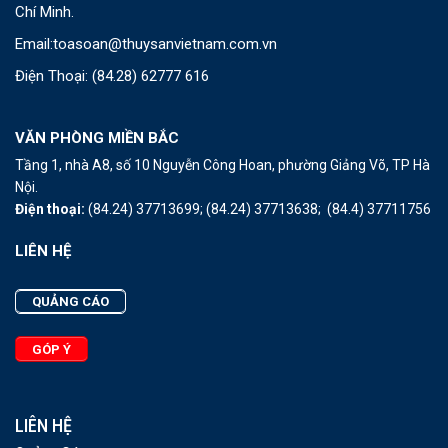
Chí Minh.
Email:
toasoan@thuysanvietnam.com.vn
Điện Thoại:
(84.28) 62777 616
VĂN PHÒNG MIỀN BẮC
Tầng 1, nhà A8, số 10 Nguyễn Công Hoan, phường Giảng Võ, TP Hà
Nội.
Điện thoại:
(84.24) 37713699;
(84.24) 37713638;
(84.4) 37711756
LIÊN HỆ
QUẢNG CÁO
GÓP Ý
LIÊN HỆ