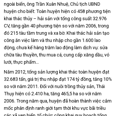
ngoài biển, ông Trần Xuân Nhuệ, Chủ tịch UBND
huyện cho biết: Toàn huyện hiện có 458 phương tiện
khai thác thủy – hải sản với tổng công suất 32.976
CV, tăng gần 40 phương tiện so với năm 2006, trong
đó 215 tàu tầm trung và xa bờ. Khai thác hải sản tạo
công ăn việc làm và thu nhập cho gần 1.600 lao
động, chưa kể hàng trăm lao động làm dịch vụ: sửa
chữa tàu thuyền, thu mua cá, cung cấp xăng dầu, vó
lưới, thực phẩm…
Năm 2012, tổng sản lượng khai thác toàn huyện đạt
32.683 tấn, giá trị thu nhập đạt 174 tỷ đồng, tăng 10%
so với năm 2011. Đối với nuôi trồng thủy sản, Thái
Thụy hiện có 2.410 ha, tăng 465,5 ha so với năm
2006. Trong năm qua, huyện đã hoàn thành việc cắm
mốc phân định ranh giới tạm thời khu vực bãi triều
các xã ven biển, tổ chức công khai quy hoạch tổng