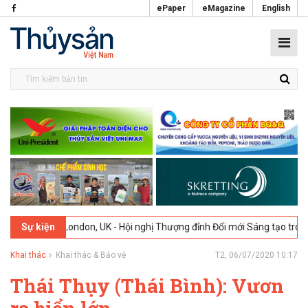
ePaper
eMagazine
English
026
London, UK - Hội nghị Thượng đỉnh Đổi mới Sáng tạo trong Ngành
Sự kiện
Khai thác
Khai thác & Bảo vệ
T2, 06/07/2020 10:17
Thái Thụy (Thái Bình): Vươn