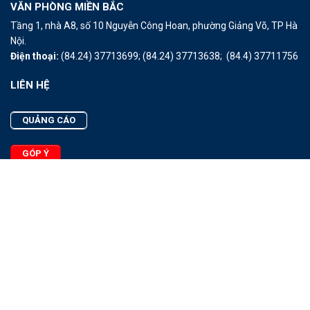
VĂN PHÒNG MIỀN BẮC
Tầng 1, nhà A8, số 10 Nguyễn Công Hoan, phường Giảng Võ, TP Hà
Nội.
Điện thoại:
(84.24) 37713699;
(84.24) 37713638;
(84.4) 37711756
LIÊN HỆ
QUẢNG CÁO
GÓP Ý
LIÊN HỆ
Quảng Cáo
Góp Ý
Facebook
2025 - © Bản quyền thuộc Tạp chí Thủy sản Việt Nam