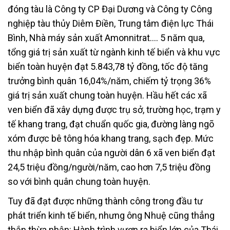
đóng tàu là Công ty CP Đại Dương và Công ty Công
nghiệp tàu thủy Diêm Điền, Trung tâm điện lực Thái
Bình, Nhà máy sản xuất Amonnitrat…. 5 năm qua,
tổng giá trị sản xuất từ ngành kinh tế biển và khu vực
biển toàn huyện đạt 5.843,78 tỷ đồng, tốc độ tăng
trưởng bình quân 16,04%/năm, chiếm tỷ trọng 36%
giá trị sản xuất chung toàn huyện. Hầu hết các xã
ven biển đã xây dựng được trụ sở, trường học, trạm y
tế khang trang, đạt chuẩn quốc gia, đường làng ngõ
xóm được bê tông hóa khang trang, sạch đẹp. Mức
thu nhập bình quân của người dân 6 xã ven biển đạt
24,5 triệu đồng/người/năm, cao hơn 7,5 triệu đồng
so với bình quân chung toàn huyện.
Tuy đã đạt được những thành công trong đầu tư
phát triển kinh tế biển, nhưng ông Nhuệ cũng thẳng
thắn thừa nhận: Hành trình vươn ra biển lớn của Thái