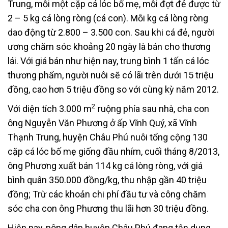
Trung, mỗi một cặp cá lóc bố mẹ, mỗi đợt đẻ được từ
2 – 5 kg cá lòng ròng (cá con). Mỗi kg cá lòng ròng
dao động từ 2.800 – 3.500 con. Sau khi cá đẻ, người
ương chăm sóc khoảng 20 ngày là bán cho thương
lái. Với giá bán như hiện nay, trung bình 1 tấn cá lóc
thương phẩm, người nuôi sẽ có lãi trên dưới 15 triệu
đồng, cao hơn 5 triệu đồng so với cùng kỳ năm 2012.
2
Với diện tích 3.000 m
ruộng phía sau nhà, cha con
ông Nguyễn Văn Phương ở ấp Vĩnh Quý, xã Vĩnh
Thạnh Trung, huyện Châu Phú nuôi tổng cộng 130
cặp cá lóc bố mẹ giống đầu nhím, cuối tháng 8/2013,
ông Phương xuất bán 114 kg cá lòng ròng, với giá
bình quân 350.000 đồng/kg, thu nhập gần 40 triệu
đồng; Trừ các khoản chi phí đầu tư và công chăm
sóc cha con ông Phương thu lãi hơn 30 triệu đồng.
Hiện nay, nông dân huyện Châu Phú đang tận dụng