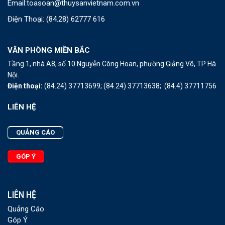
Email:
toasoan@thuysanvietnam.com.vn
Điện Thoại:
(84.28) 62777 616
VĂN PHÒNG MIỀN BẮC
Tầng 1, nhà A8, số 10 Nguyễn Công Hoan, phường Giảng Võ, TP Hà
Nội.
Điện thoại:
(84.24) 37713699;
(84.24) 37713638;
(84.4) 37711756
LIÊN HỆ
QUẢNG CÁO
GÓP Ý
LIÊN HỆ
Quảng Cáo
Góp Ý