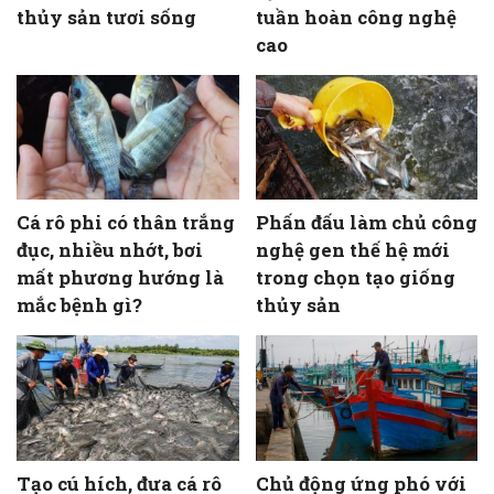
thủy sản tươi sống
tuần hoàn công nghệ
cao
Cá rô phi có thân trắng
Phấn đấu làm chủ công
đục, nhiều nhớt, bơi
nghệ gen thế hệ mới
mất phương hướng là
trong chọn tạo giống
mắc bệnh gì?
thủy sản
Tạo cú hích, đưa cá rô
Chủ động ứng phó với