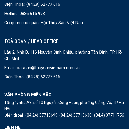
Điện Thoại:
(84.28) 62777 616
Hotline: 0836 615 993
Cơ quan chủ quản: Hội Thủy Sản Việt Nam
TOÀ SOẠN / HEAD OFFICE
Lầu 2, Nhà B, 116 Nguyễn Đình Chiểu, phường Tân Định, TP. Hồ
Chí Minh.
Email:
toasoan@thuysanvietnam.com.vn
Điện Thoại:
(84.28) 62777 616
VĂN PHÒNG MIỀN BẮC
Tầng 1, nhà A8, số 10 Nguyễn Công Hoan, phường Giảng Võ, TP Hà
Nội.
Điện thoại:
(84.24) 37713699;
(84.24) 37713638;
(84.4) 37711756
LIÊN HỆ