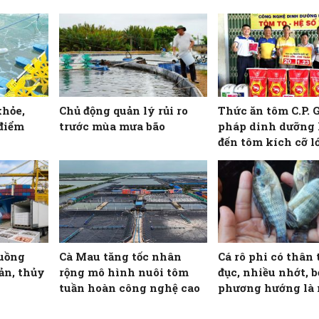
khỏe,
Chủ động quản lý rủi ro
Thức ăn tôm C.P. G
 điểm
trước mùa mưa bão
pháp dinh dưỡng
đến tôm kích cỡ l
thấp
luồng
Cà Mau tăng tốc nhân
Cá rô phi có thân 
ản, thủy
rộng mô hình nuôi tôm
đục, nhiều nhớt, b
tuần hoàn công nghệ cao
phương hướng là
bệnh gì?