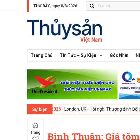
THỨ BẢY,
ngày 8/8/2026
Trang Chủ
Tin Tức – Sự Kiện
Góc Nhìn
N
thứ 13 -
09-02-2026
London, UK - Hội nghị Thượng đỉnh Đổi mới Sáng 
Sự kiện
Trang
Bình Thuận: Giá tô
chủ