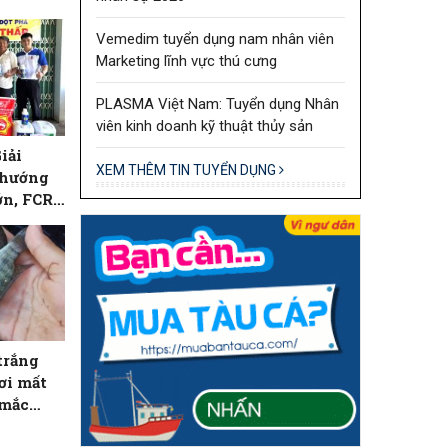
Vemedim tuyển dụng nam nhân viên
Marketing lĩnh vực thú cưng
PLASMA Việt Nam: Tuyển dụng Nhân
viên kinh doanh kỹ thuật thủy sản
iải
XEM THÊM TIN TUYỂN DỤNG
 hướng
ớn, FCR
trắng
ơi mất
 mắc