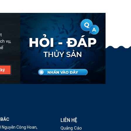
t
ch vụ,
hể
 BẮC
LIÊN HỆ
10 Nguyễn Công Hoan,
Quảng Cáo