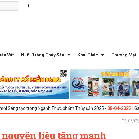
hân Vật
Nuôi Trồng Thủy Sản
Khai Thác
Thương Mại
tạo trong Ngành Thực phẩm Thủy sản 2025 -
08-04-2025
Galway, Irela
T2, 06/07
m nguyên liệu tăng mạnh