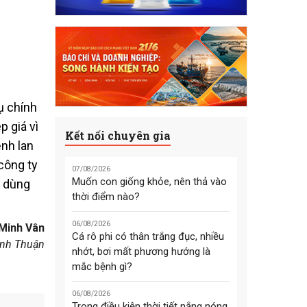
ụ chính
 giá vì
Kết nối chuyên gia
ệnh lan
công ty
07/08/2026
Muốn con giống khỏe, nên thả vào
a dùng
thời điểm nào?
06/08/2026
Minh Vân
Cá rô phi có thân trắng đục, nhiều
ình Thuận
nhớt, bơi mất phương hướng là
mắc bệnh gì?
06/08/2026
Trong điều kiện thời tiết nắng nóng