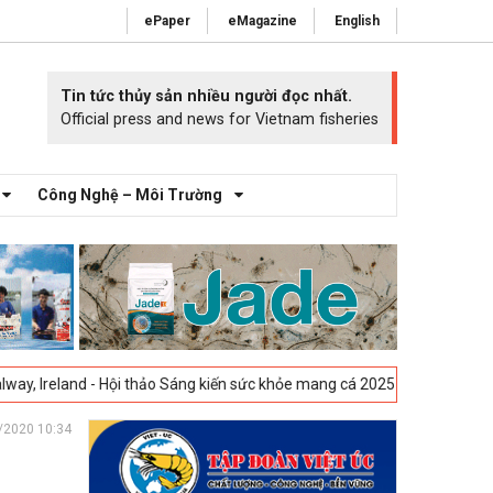
ePaper
eMagazine
English
Tin tức thủy sản nhiều người đọc nhất.
Official press and news for Vietnam fisheries
Công Nghệ – Môi Trường
nd - Hội thảo Sáng kiến sức khỏe mang cá 2025 -
23-04-2025
Vigo, Tây
/2020 10:34