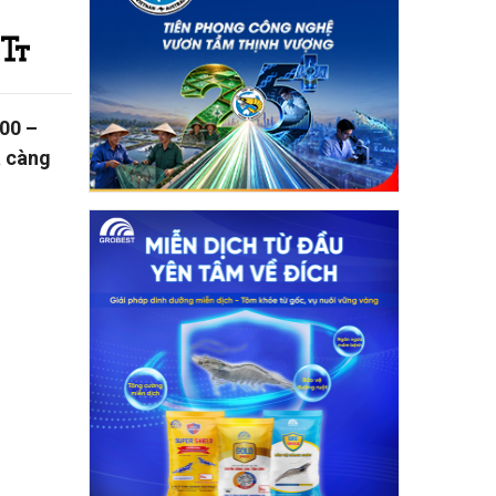
000 –
á càng