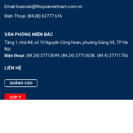
Email:
toasoan@thuysanvietnam.com.vn
Điện Thoại:
(84.28) 62777 616
VĂN PHÒNG MIỀN BẮC
Tầng 1, nhà A8, số 10 Nguyễn Công Hoan, phường Giảng Võ, TP Hà
Nội.
Điện thoại:
(84.24) 37713699;
(84.24) 37713638;
(84.4) 37711756
LIÊN HỆ
QUẢNG CÁO
GÓP Ý
LIÊN HỆ
Quảng Cáo