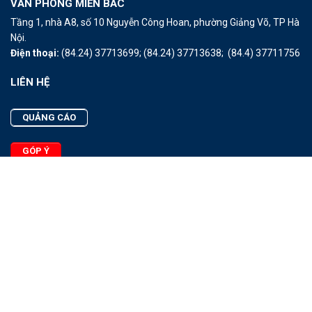
VĂN PHÒNG MIỀN BẮC
Tầng 1, nhà A8, số 10 Nguyễn Công Hoan, phường Giảng Võ, TP Hà
Nội.
Điện thoại:
(84.24) 37713699;
(84.24) 37713638;
(84.4) 37711756
LIÊN HỆ
QUẢNG CÁO
GÓP Ý
LIÊN HỆ
Quảng Cáo
Góp Ý
Facebook
2025 - © Bản quyền thuộc Tạp chí Thủy sản Việt Nam