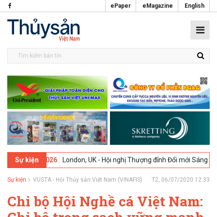
ePaper
eMagazine
English
09-02-2026
London, UK - Hội nghị Thượng đỉnh Đổi mới Sáng tạo tron
Sự kiện
Sự kiện
VUSTA - Hội Thủy sản Việt Nam (VINAFIS)
T2, 06/07/2020 12:33
Chi bộ Hội Nghề cá Việt Nam: