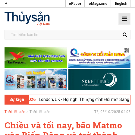
ePaper
eMagazine
English
9-02-2026
London, UK - Hội nghị Thượng đỉnh Đổi mới Sáng tạo trong
Sự kiện
Thời tiết biển
Thời tiết biển
T6, 03/10/2025 04:03
Chiều và tối nay, bão Matmo