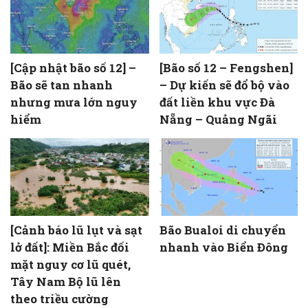
[Cập nhật bão số 12] –
[Bão số 12 – Fengshen]
Bão sẽ tan nhanh
– Dự kiến sẽ đổ bộ vào
nhưng mưa lớn nguy
đất liền khu vực Đà
hiểm
Nẵng – Quảng Ngãi
[Cảnh báo lũ lụt và sạt
Bão Bualoi di chuyển
lở đất]: Miền Bắc đối
nhanh vào Biển Đông
mặt nguy cơ lũ quét,
Tây Nam Bộ lũ lên
theo triều cường