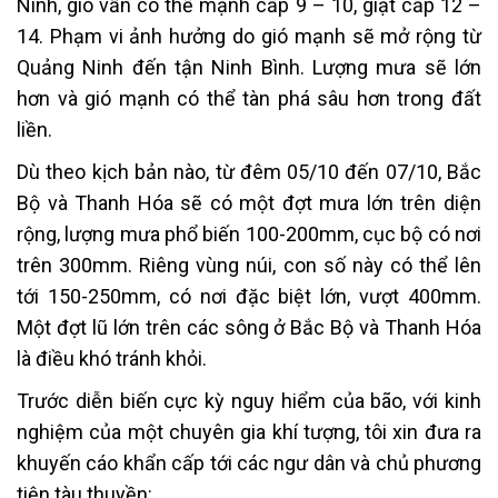
Ninh, gió vẫn có thể mạnh cấp 9 – 10, giật cấp 12 –
14. Phạm vi ảnh hưởng do gió mạnh sẽ mở rộng từ
Quảng Ninh đến tận Ninh Bình. Lượng mưa sẽ lớn
hơn và gió mạnh có thể tàn phá sâu hơn trong đất
liền.
Dù theo kịch bản nào, từ đêm 05/10 đến 07/10, Bắc
Bộ và Thanh Hóa sẽ có một đợt mưa lớn trên diện
rộng, lượng mưa phổ biến 100-200mm, cục bộ có nơi
trên 300mm. Riêng vùng núi, con số này có thể lên
tới 150-250mm, có nơi đặc biệt lớn, vượt 400mm.
Một đợt lũ lớn trên các sông ở Bắc Bộ và Thanh Hóa
là điều khó tránh khỏi.
Trước diễn biến cực kỳ nguy hiểm của bão, với kinh
nghiệm của một chuyên gia khí tượng, tôi xin đưa ra
khuyến cáo khẩn cấp tới các ngư dân và chủ phương
tiện tàu thuyền: