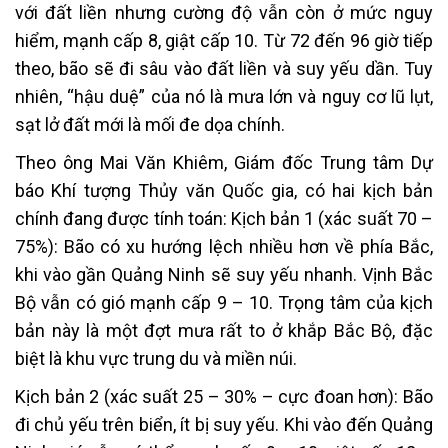
với đất liền nhưng cường độ vẫn còn ở mức nguy
hiểm, mạnh cấp 8, giật cấp 10. Từ 72 đến 96 giờ tiếp
theo, bão sẽ đi sâu vào đất liền và suy yếu dần. Tuy
nhiên, “hậu duệ” của nó là mưa lớn và nguy cơ lũ lụt,
sạt lở đất mới là mối đe dọa chính.
Theo ông Mai Văn Khiêm, Giám đốc Trung tâm Dự
báo Khí tượng Thủy văn Quốc gia, có hai kịch bản
chính đang được tính toán: Kịch bản 1 (xác suất 70 –
75%): Bão có xu hướng lệch nhiều hơn về phía Bắc,
khi vào gần Quảng Ninh sẽ suy yếu nhanh. Vịnh Bắc
Bộ vẫn có gió mạnh cấp 9 – 10. Trọng tâm của kịch
bản này là một đợt mưa rất to ở khắp Bắc Bộ, đặc
biệt là khu vực trung du và miền núi.
Kịch bản 2 (xác suất 25 – 30% – cực đoan hơn): Bão
đi chủ yếu trên biển, ít bị suy yếu. Khi vào đến Quảng