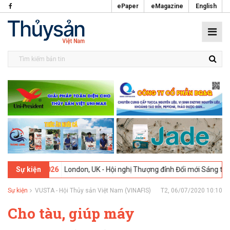
ePaper
eMagazine
English
2026
London, UK - Hội nghị Thượng đỉnh Đổi mới Sáng tạo trong Ngàn
Sự kiện
Sự kiện
VUSTA - Hội Thủy sản Việt Nam (VINAFIS)
T2, 06/07/2020 10:10
Cho tàu, giúp máy