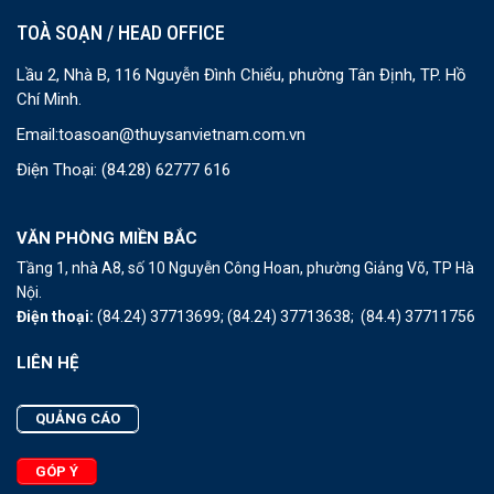
TOÀ SOẠN / HEAD OFFICE
Lầu 2, Nhà B, 116 Nguyễn Đình Chiểu, phường Tân Định, TP. Hồ
Chí Minh.
Email:
toasoan@thuysanvietnam.com.vn
Điện Thoại:
(84.28) 62777 616
VĂN PHÒNG MIỀN BẮC
Tầng 1, nhà A8, số 10 Nguyễn Công Hoan, phường Giảng Võ, TP Hà
Nội.
Điện thoại:
(84.24) 37713699;
(84.24) 37713638;
(84.4) 37711756
LIÊN HỆ
QUẢNG CÁO
GÓP Ý