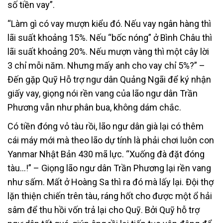
số tiền vay”.
“Làm gì có vay mượn kiểu đó. Nếu vay ngân hàng thì
lãi suất khoảng 15%. Nếu “bốc nóng” ở Bình Châu thì
lãi suất khoảng 20%. Nếu mượn vàng thì một cây lời
3 chỉ mỗi năm. Nhưng mấy anh cho vay chỉ 5%?” –
Đến gặp Quỹ Hỗ trợ ngư dân Quảng Ngãi để ký nhận
giấy vay, giọng nói rền vang của lão ngư dân Trần
Phương vẫn như phân bua, không dám chắc.
Có tiền đóng vỏ tàu rồi, lão ngư dân già lại có thêm
cái máy mới mà theo lão dự tính là phải chơi luôn con
Yanmar Nhật Bản 430 mã lực. “Xuống đà đặt đóng
tàu…!” – Giọng lão ngư dân Trần Phương lại rền vang
như sấm. Mất ở Hoàng Sa thì ra đó mà lấy lại. Đội thợ
lặn thiện chiến trên tàu, ráng hốt cho được một ổ hải
sâm để thu hồi vốn trả lại cho Quỹ. Bởi Quỹ hỗ trợ