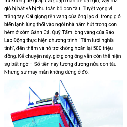
tra không dễ gì áp đảo, cập mạn để bắt giữ; vậy mà
giờ bị bắt và bị thu toàn bộ con tàu. Tuyệt vọng vì
trắng tay. Cái giọng rền vang của ông lạc đi trong gió
biển lạnh lùng thổi vào ngôi nhà nằm hút trong con
hẻm ở xóm Gành Cả. Quỹ Tấm lòng vàng của Báo
Lao Động thực hiện chương trình “Tấm lưới nghĩa
tình”, đến thăm và hỗ trợ không hoàn lại 500 triệu
đồng. Kể chuyện này, giờ giọng ông vẫn còn thể hiện
sự bất ngờ – Số tiền này tương đương nửa con tàu.
Nhưng sự may mắn không dừng ở đó.