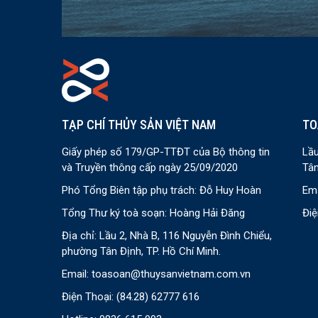
TẠP CHÍ THỦY SẢN VIỆT NAM
TO
Giấy phép số 179/GP-TTĐT của Bộ thông tin
Lầu
và Truyền thông cấp ngày 25/09/2020
Tân
Phó Tổng Biên tập phụ trách: Đỗ Huy Hoàn
Ema
Tổng Thư ký toà soạn: Hoàng Hải Đăng
Điệ
Địa chỉ: Lầu 2, Nhà B, 116 Nguyễn Đình Chiểu,
phường Tân Định, TP. Hồ Chí Minh.
Email:
toasoan@thuysanvietnam.com.vn
Điện Thoại:
(84.28) 62777 616