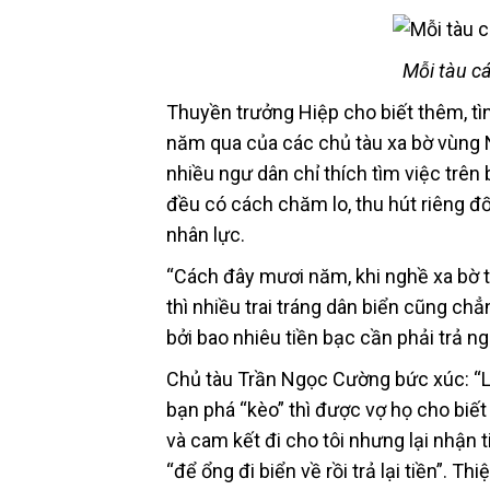
Mỗi tàu cá
Thuyền trưởng Hiệp cho biết thêm, tìn
năm qua của các chủ tàu xa bờ vùng 
nhiều ngư dân chỉ thích tìm việc trên
đều có cách chăm lo, thu hút riêng đố
nhân lực.
“Cách đây mươi năm, khi nghề xa bờ t
thì nhiều trai tráng dân biển cũng ch
bởi bao nhiêu tiền bạc cần phải trả n
Chủ tàu Trần Ngọc Cường bức xúc: “L
bạn phá “kèo” thì được vợ họ cho biết “
và cam kết đi cho tôi nhưng lại nhận ti
“để ổng đi biển về rồi trả lại tiền”. Th