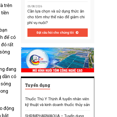
là trên
05/08/2026
Cần lựa chọn và sử dụng thức ăn
 tiền
cho tôm như thế nào để giảm chi
phí vụ nuôi?
 bạn
Đặt câu hỏi cho chúng tôi
nh để có
 đó rất
 sòng
ũng đang
g dần có
i sóng
Tuyển dụng
mong
Thuốc Thú Y Thịnh Á tuyển nhân viên
kỹ thuật và kinh doanh thuốc thủy sản
ao động
h bắt
SHRIMPHARMAQUA – Tuyển dụng