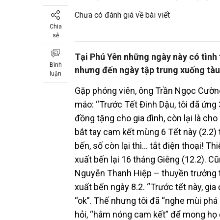
Chưa có đánh giá về bài viết
Chia
sẻ
Tại Phú Yên những ngày này có tình t
Bình
nhưng đến ngày tập trung xuống tàu r
luận
Gặp phóng viên, ông Trần Ngọc Cườn
máo: “Trước Tết Đinh Dậu, tôi đã ứng 3
đồng tặng cho gia đình, còn lại là ch
bắt tay cam kết mùng 6 Tết này (2.2) t
bến, số còn lại thì… tắt điện thoại! T
xuất bến lại 16 tháng Giêng (12.2). Cũ
Nguyễn Thanh Hiệp – thuyền trưởng 
xuất bến ngày 8.2. “Trước tết này, gia
“ok”. Thế nhưng tôi đã “nghe mùi phá 
hỏi, “hâm nóng cam kết” để mong họ 