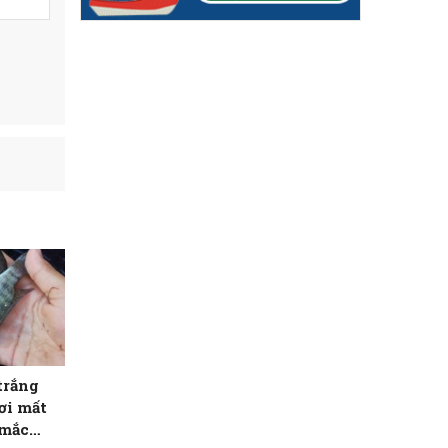
trắng
ơi mất
 mắc