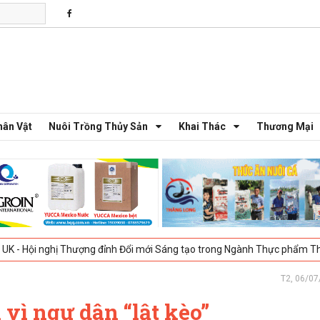
hân Vật
Nuôi Trồng Thủy Sản
Khai Thác
Thương Mại
ị Thượng đỉnh Đổi mới Sáng tạo trong Ngành Thực phẩm Thủy sản 2025 
T2, 06/07
vì ngư dân “lật kèo”