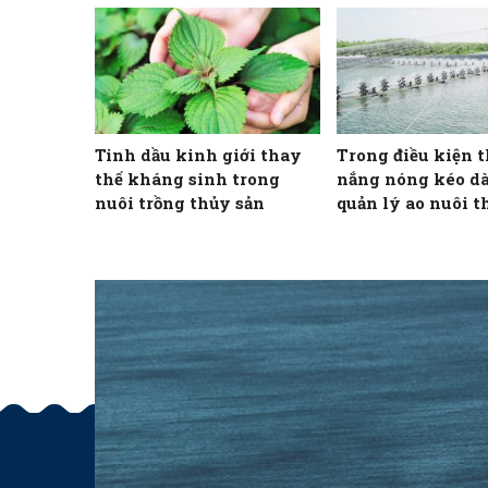
Hoa Kỳ
Tinh dầu kinh giới thay
Trong điều kiện t
thế kháng sinh trong
nắng nóng kéo dà
nuôi trồng thủy sản
quản lý ao nuôi t
như thế nào để gi
cho vật nuôi?