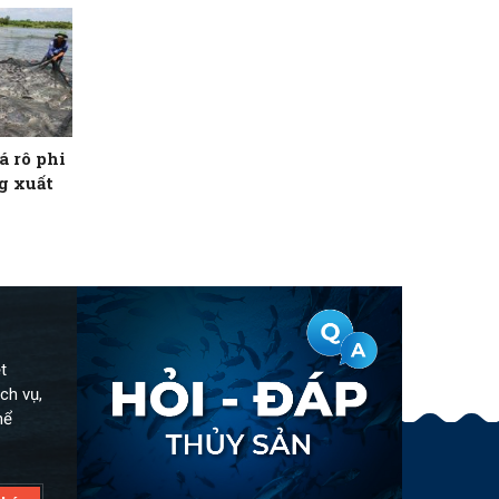
á rô phi
g xuất
t
ch vụ,
hể