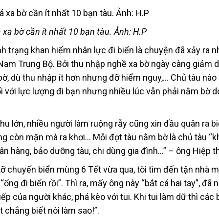
 xa bờ cần ít nhất 10 bạn tàu. Ảnh: H.P
h trạng khan hiếm nhân lực đi biển là chuyện đã xảy ra n
Nam Trung Bộ. Bởi thu nhập nghề xa bờ ngày càng giảm d
 bờ, dù thu nhập ít hơn nhưng đỡ hiểm nguy,… Chủ tàu nào
i với lực lượng đi bạn nhưng nhiều lúc vẫn phải nằm bờ d
hu lớn, nhiều người làm ruộng rẫy cũng xin đầu quân ra b
ẳng còn mặn mà ra khơi… Mỗi đợt tàu nằm bờ là chủ tàu “k
gân hàng, bảo dưỡng tàu, chi dùng gia đình…” – ông Hiệp t
ỡ chuyến biển mùng 6 Tết vừa qua, tôi tìm đến tận nhà m
ổng đi biển rồi”. Thì ra, mấy ông này “bắt cá hai tay”, đã 
ếp của người khác, phá kèo với tui. Khi tui làm dữ thì các 
iệt chẳng biết nói làm sao!”.