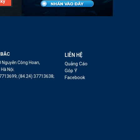
 BẮC
LIÊN HỆ
10 Nguyễn Công Hoan,
Quảng Cáo
Hà Nội.
Góp Ý
37713699;
(84.24) 37713638;
Facebook