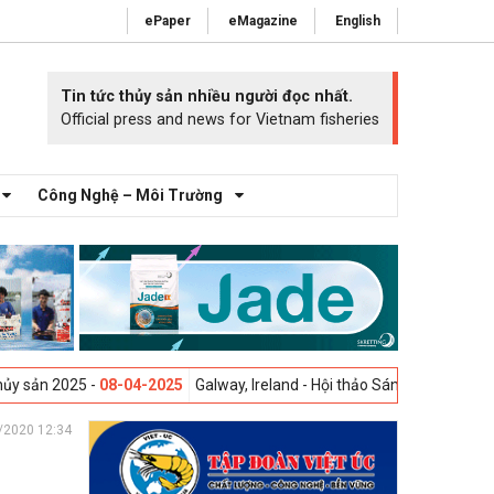
ePaper
eMagazine
English
Tin tức thủy sản nhiều người đọc nhất.
Official press and news for Vietnam fisheries
Công Nghệ – Môi Trường
-
08-04-2025
Galway, Ireland - Hội thảo Sáng kiến sức khỏe mang cá 2
/2020 12:34