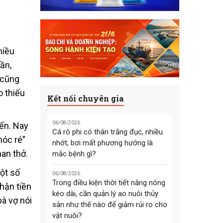
hiều
ần,
 cũng
o thiếu
Kết nối chuyên gia
06/08/2026
iển. Nay
Cá rô phi có thân trắng đục, nhiều
hóc ré”
nhớt, bơi mất phương hướng là
han thở.
mắc bệnh gì?
ột số
06/08/2026
Trong điều kiện thời tiết nắng nóng
nhận tiền
kéo dài, cần quản lý ao nuôi thủy
bà vợ nói
sản như thế nào để giảm rủi ro cho
vật nuôi?