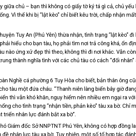
giữa chủ – bạn thì không có giấy tờ ký tá gì cả, chủ yếu 
g. Vì thế khi bị “lật kèo” chỉ biết kêu trời, chấp nhận mất
uyện Tuy An (Phú Yên) thừa nhận, tình trạng “lật kèo” đi
ải hiểu cho bạn tàu, họ phải tìm nơi trả công khá, ổn đị
àu nào ứng xử đẹp thì theo, không thì đi nơi khác. Vẫn còn
rung thành nghĩa tình với các chủ tàu có cách “đối nhân”
oàn Nghề cá phường 6 Tuy Hòa cho biết, bản thân ông c
 cho tàu một đứa cháu. “Thanh niên làng biển bây giờ đan
biển thì vẫn khó khăn, nguy hiểm nên nhiều em ngại ra vớ
hổng cho tình trạng “nhận tiền, phản kèo” tàu xa bờ. Chỉ 
 triển nhân lực đánh bắt xa bờ”.
Phó Giám đốc Sở NNPTNT Phú Yên, không có hợp đồng l
 đề nhân lực tàu xa bờ. Tuy nhiên, một số tổ hợp tác đán