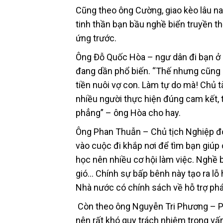
Cũng theo ông Cường, giao kèo lâu nay 
tinh thần bạn bầu nghề biển truyền thốn
ứng trước.
Ông Đỗ Quốc Hòa – ngư dân đi bạn ở h
đang dần phổ biến. “Thế nhưng cũng ph
tiền nuôi vợ con. Làm tự do mà! Chủ t
nhiều người thực hiện đúng cam kết, t
phẳng” – ông Hòa cho hay.
Ông Phan Thuẫn – Chủ tịch Nghiệp đ
vào cuộc đi khắp nơi để tìm bạn giúp
học nên nhiều cơ hội làm việc. Nghề 
gió… Chính sự bấp bênh này tạo ra lỗ 
Nhà nước có chính sách về hỗ trợ phát
Còn theo ông Nguyễn Tri Phương – 
nên rất khó quy trách nhiệm trong vấn