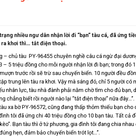
rạng nhiều ngư dân nhận lời đi “bạn” tàu cá, đã ứng tiề
a khơi thì… tắt điện thoại.
g – chủ tàu PY-96455 chuyên nghề câu cá ngừ đại dươ
 – 5 triệu đồng cho mỗi người nhận lời đi bạn; trong đó 1
o mượn trước rồi sẽ trừ sau chuyến biển. 10 người đều đồn
ập trung lên tàu ra khơi. Vậy mà sáng đó, chỉ 5 người có 
hiếu nhân lực, tàu nhà đành phải nằm chờ tìm cho đủ bạn, 
ng chẳng biết rồi người nào lại “tắt điện thoại” nữa đây…”
tàu xa bờ PY-96572, cũng đang thấp thỏm thiếu bạn cho
 đình tôi đã ứng chi 40 triệu đồng cho 10 bạn tàu. Tất cả 
kèo”. Bạn tàu thì ở tứ phương, gia đình tôi đang chia nhau
đúng hẹn, đảm bảo chuyến biển trót lọt…”.