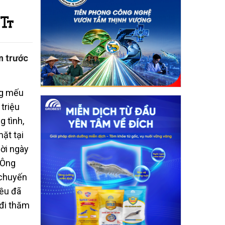
n trước
ng mếu
 triệu
g tình,
mặt tại
dời ngày
. Ông
 chuyến
đều đã
 đi thăm