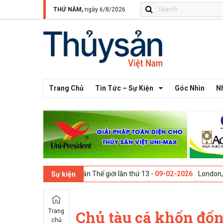
THỨ NĂM,
ngày 6/8/2026
Trang Chủ
Tin Tức – Sự Kiện
Góc Nhìn
N
i nghị Thủy sản Thế giới lần thứ 13 -
09-02-2026
London, UK - Hội ngh
Sự kiện
Trang
Chủ tàu cá khốn đốn 
chủ