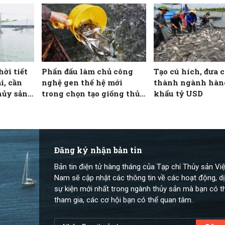
bệnh gì?
hời tiết
Phấn đấu làm chủ công
Tạo cú hích, đưa c
i, cần
nghệ gen thế hệ mới
thành ngành hàn
hủy sản
trong chọn tạo giống thủy
khẩu tỷ USD
ảm rủi ro
sản
Đăng ký nhận bản tin
Bản tin điện tử hàng tháng của Tạp chí Thủy sản Việ
Nam sẽ cập nhật các thông tin về các hoạt động, dị
sự kiện mới nhất trong ngành thủy sản mà bạn có t
tham gia, các cơ hội bạn có thể quan tâm.