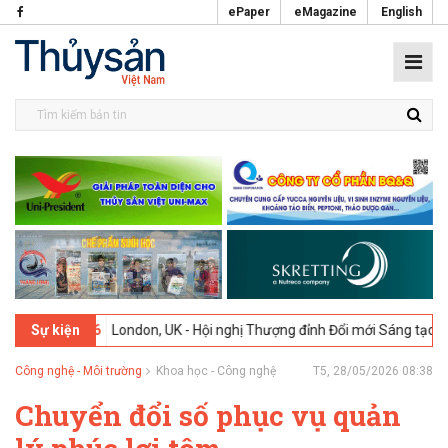
ePaper
eMagazine
English
-2026
London, UK - Hội nghị Thượng đỉnh Đổi mới Sáng tạo trong Ngà
Sự kiện
Công nghệ - Môi trường
Khoa học - Công nghệ
T5, 28/05/2026 08:38
Chuyển đổi số phục vụ quản