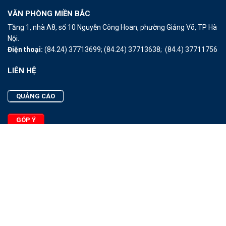
VĂN PHÒNG MIỀN BẮC
Tầng 1, nhà A8, số 10 Nguyễn Công Hoan, phường Giảng Võ, TP Hà
Nội.
Điện thoại:
(84.24) 37713699;
(84.24) 37713638;
(84.4) 37711756
LIÊN HỆ
QUẢNG CÁO
GÓP Ý
LIÊN HỆ
Quảng Cáo
Góp Ý
Facebook