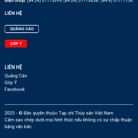
Điện thoại:
(84.24) 37713699;
(84.24) 37713638;
(84.4) 37711756
LIÊN HỆ
QUẢNG CÁO
GÓP Ý
LIÊN HỆ
Quảng Cáo
Góp Ý
Facebook
2025 - © Bản quyền thuộc Tạp chí Thủy sản Việt Nam
Cấm sao chép dưới mọi hình thức nếu không có sự chấp thuận
bằng văn bản