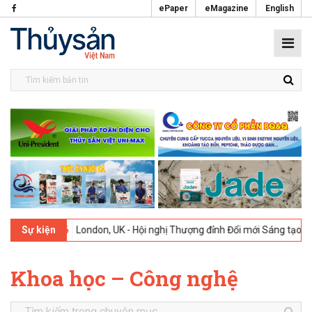
ePaper
eMagazine
English
9-02-2026
London, UK - Hội nghị Thượng đỉnh Đổi mới Sáng tạo trong
Sự kiện
Khoa học – Công nghệ