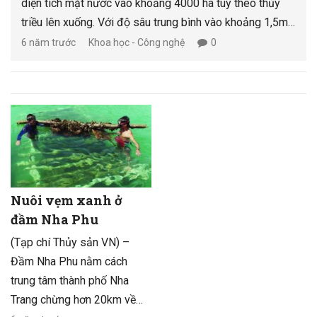
diện tích mặt nước vào khoảng 4000 ha tùy theo thủy
triều lên xuống. Với độ sâu trung bình vào khoảng 1,5m
và được cung cấp nước ngọt bởi nhiều con sông như
6 năm trước
Khoa học - Công nghệ
0
sông Dinh, Rọ Tượng, Đá Bàn… nên nơi đây có sự đa
dạng sinh vật biển hiếm có. Ngư dân ở đây đã biết cách
làm giàu từ những lợi thế địa phương mình bằng cách
nuôi các loài thủy sản có giá trị, trong số có con vẹm
xanh.
Nuôi vẹm xanh ở
đầm Nha Phu
(Tạp chí Thủy sản VN) –
Đầm Nha Phu nằm cách
trung tâm thành phố Nha
Trang chừng hơn 20km về