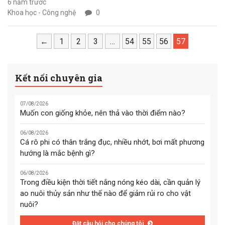
phía Bắc, diện tích mặt nước
6 năm trước
Khoa học - Công nghệ
0
vào khoảng 4000 ha tùy
theo thủy triều lên xuống.
←
1
2
3
…
54
55
56
57
Với độ sâu trung bình vào
khoảng 1,5m và được cung
cấp nước ngọt bởi nhiều con
Kết nối chuyên gia
sông như sông Dinh, Rọ
Tượng, Đá Bàn… nên nơi đây
07/08/2026
có sự đa dạng sinh vật biển
Muốn con giống khỏe, nên thả vào thời điểm nào?
hiếm có. Ngư dân ở đây đã
06/08/2026
biết cách làm giàu từ những
Cá rô phi có thân trắng đục, nhiều nhớt, bơi mất phương
lợi thế địa phương mình
hướng là mắc bệnh gì?
bằng cách nuôi các loài thủy
06/08/2026
sản có giá trị, trong số có
Trong điều kiện thời tiết nắng nóng kéo dài, cần quản lý
con vẹm xanh.
ao nuôi thủy sản như thế nào để giảm rủi ro cho vật
nuôi?
Đặt câu hỏi cho chúng tôi