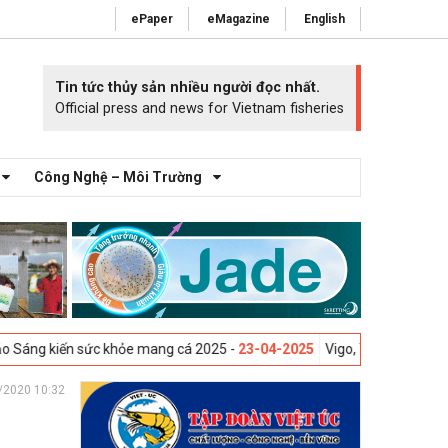
ePaper
eMagazine
English
Tin tức thủy sản nhiều người đọc nhất.
Official press and news for Vietnam fisheries
Công Nghệ – Môi Trường
ến sức khỏe mang cá 2025 -
23-04-2025
Vigo, Tây Ban Nha - Triển lãm 
/2020 10:32