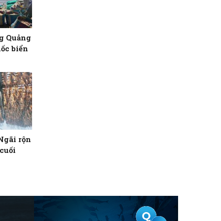
ng Quảng
ốc biển
Ngãi rộn
cuối