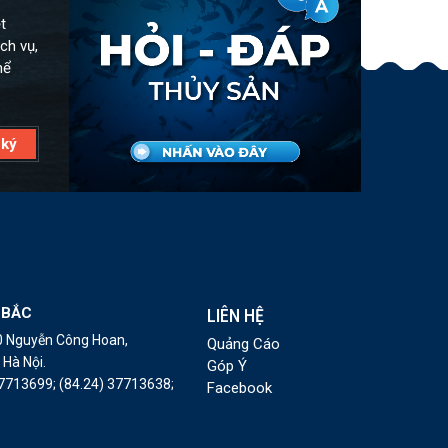
t
ch vụ,
hể
 BẮC
LIÊN HỆ
10 Nguyễn Công Hoan,
Quảng Cáo
Hà Nội.
Góp Ý
37713699;
(84.24) 37713638;
Facebook