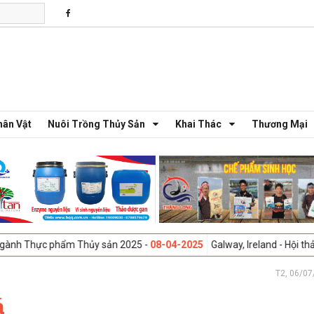
hân Vật
Nuôi Trồng Thủy Sản
Khai Thác
Thương Mại
 phẩm Thủy sản 2025 -
08-04-2025
Galway, Ireland - Hội thảo Sáng ki
T2, 06/07
á