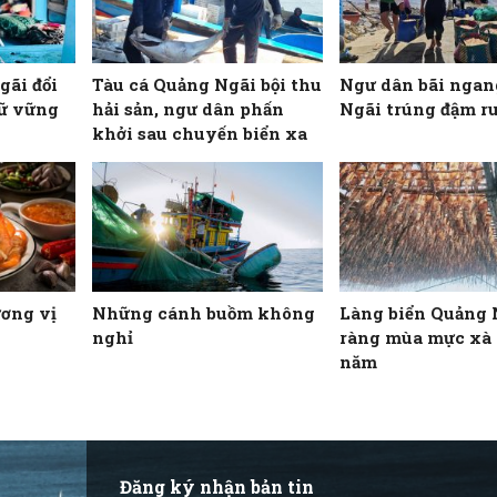
gãi đổi
Tàu cá Quảng Ngãi bội thu
Ngư dân bãi nga
iữ vững
hải sản, ngư dân phấn
Ngãi trúng đậm ru
khởi sau chuyến biển xa
ơng vị
Những cánh buồm không
Làng biển Quảng 
nghỉ
ràng mùa mực xà 
năm
Đăng ký nhận bản tin