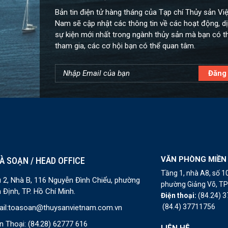
Bản tin điện tử hàng tháng của Tạp chí Thủy sản Việ
Nam sẽ cập nhật các thông tin về các hoạt động, dị
sự kiện mới nhất trong ngành thủy sản mà bạn có t
tham gia, các cơ hội bạn có thể quan tâm.
VĂN PHÒNG MIỀN
À SOẠN / HEAD OFFICE
Tầng 1, nhà A8, số 
 2, Nhà B, 116 Nguyễn Đình Chiểu, phường
phường Giảng Võ, TP 
 Định, TP. Hồ Chí Minh.
Điện thoại:
(84.24) 
(84.4) 37711756
il:
toasoan@thuysanvietnam.com.vn
n Thoại:
(84.28) 62777 616
LIÊN HỆ