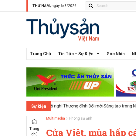
THỨ NĂM,
ngày 6/8/2026
Trang Chủ
Tin Tức – Sự Kiện
Góc Nhìn
N
London, UK - Hội nghị Thượng đỉnh Đổi mới Sáng tạo trong Ngành Thực
Sự kiện
Multimedia
Phóng sự ảnh
Trang
Cửa Việt, mùa hấp c
chủ