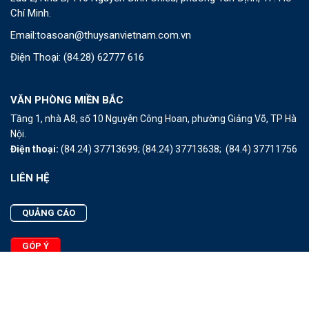
Chí Minh.
Email:
toasoan@thuysanvietnam.com.vn
Điện Thoại:
(84.28) 62777 616
VĂN PHÒNG MIỀN BẮC
Tầng 1, nhà A8, số 10 Nguyễn Công Hoan, phường Giảng Võ, TP Hà
Nội.
Điện thoại:
(84.24) 37713699;
(84.24) 37713638;
(84.4) 37711756
LIÊN HỆ
QUẢNG CÁO
GÓP Ý
LIÊN HỆ