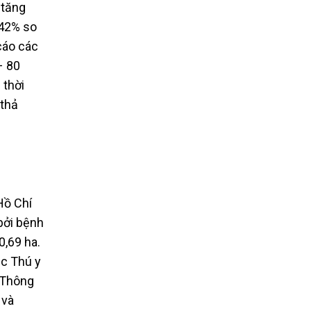
 tăng
142% so
cáo các
– 80
 thời
 thả
Hồ Chí
bởi bệnh
0,69 ha.
ục Thú y
 Thông
 và