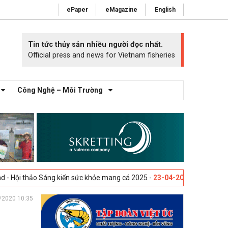
ePaper
eMagazine
English
Tin tức thủy sản nhiều người đọc nhất.
Official press and news for Vietnam fisheries
Công Nghệ – Môi Trường
áng kiến sức khỏe mang cá 2025 -
23-04-2025
Vigo, Tây Ban Nha - Triể
/2020 10:35