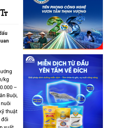
 dấu
quan
 hướng
n/kg
60.000 –
ăn Buội,
 nuôi
kỹ thuật
 đối
ệp xuất