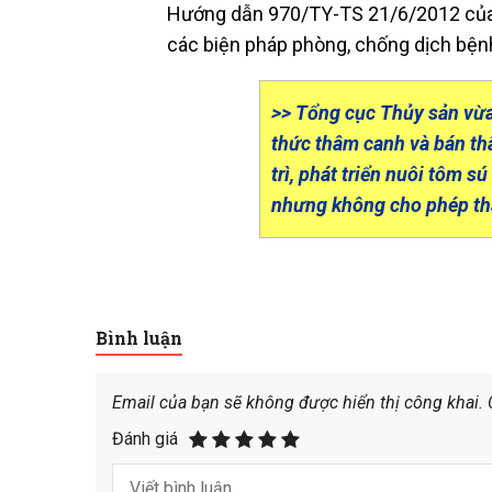
Hướng dẫn 970/TY-TS 21/6/2012 của C
các biện pháp phòng, chống dịch bệnh
>> Tổng cục Thủy sản vừa
thức thâm canh và bán th
trì, phát triển nuôi tôm s
nhưng không cho phép thả
Bình luận
Email của bạn sẽ không được hiển thị công khai.
Đánh giá