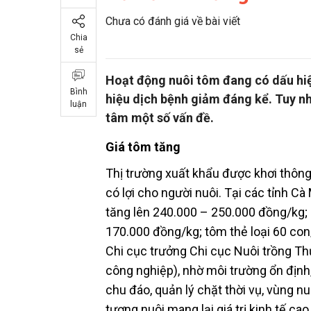
Chưa có đánh giá về bài viết
Chia
sẻ
Hoạt động nuôi tôm đang có dấu hiệu
Bình
hiệu dịch bệnh giảm đáng kể. Tuy nh
luận
tâm một số vấn đề.
Giá tôm tăng
Thị trường xuất khẩu được khơi thông
có lợi cho người nuôi. Tại các tỉnh Cà
tăng lên 240.000 – 250.000 đồng/kg; 
170.000 đồng/kg; tôm thẻ loại 60 co
Chi cục trưởng Chi cục Nuôi trồng Thủ
công nghiệp), nhờ môi trường ổn định,
chu đáo, quản lý chặt thời vụ, vùng n
tượng nuôi mang lại giá trị kinh tế ca