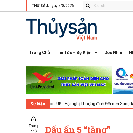
THỨ SÁU,
ngày 7/8/2026
Trang Chủ
Tin Tức – Sự Kiện
Góc Nhìn
N
2026
London, UK - Hội nghị Thượng đỉnh Đổi mới Sáng tạo trong Ngàn
Sự kiện
Trang
Dấu ấn 5 “tăng”
chủ