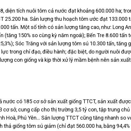
, diện tích nuôi tôm cả nước đạt khoảng 600.000 ha; tro
CT 25.200 ha. Sản lượng thu hoạch tôm ước đạt 133.000 t
.000 tấn. Một số tỉnh có sản lượng tăng cao, như: Long A
ấn (tăng 150% so cùng kỳ năm ngoái); Bến Tre 8.600 tấn 
25,3%); Sóc Trăng với sản lượng tôm sú 10.300 tấn, tăng 
ực trong chỉ đạo, điều hành; đặc biệt, do người nuôi đư
t lượng con giống và kịp thời xử lý mầm bệnh nên sản xuấ
 nước có 185 cơ sở sản xuất giống TTCT, sản xuất được
 cơ sở, cung cấp cho thị trường 3,5 tỷ con, tập trung chủ 
ánh Hoà, Phú Yên… Sản lượng TTCT cũng tăng nhanh so v
tích thả giống tôm sú giảm (chỉ đạt 560.000 ha, bằng 94,4