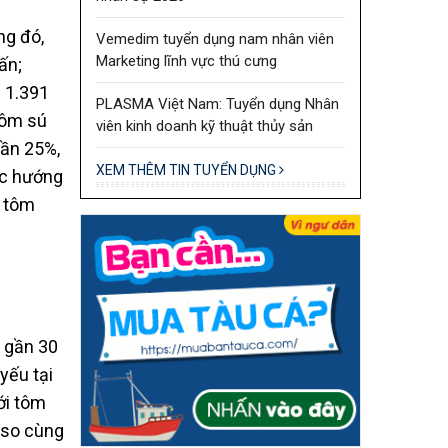
ng đó,
Vemedim tuyển dụng nam nhân viên
Marketing lĩnh vực thú cưng
ấn;
n 1.391
PLASMA Việt Nam: Tuyển dụng Nhân
tôm sú
viên kinh doanh kỹ thuật thủy sản
gần 25%,
XEM THÊM TIN TUYỂN DỤNG
ợc hướng
t tôm
 gần 30
yếu tại
ới tôm
% so cùng