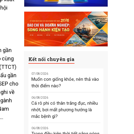
 hội
h gần
o cùng
Kết nối chuyên gia
 (TTCT)
hẩu gần
07/08/2026
Muốn con giống khỏe, nên thả vào
ASEP cho
thời điểm nào?
nghi về
06/08/2026
ngành
Cá rô phi có thân trắng đục, nhiều
 Nam
nhớt, bơi mất phương hướng là
mắc bệnh gì?
%…
06/08/2026
Trong điều kiện thời tiết nắng nóng