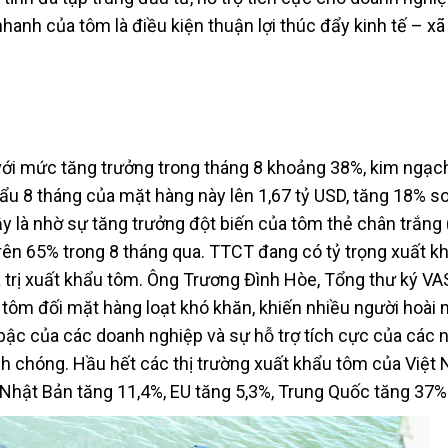
hanh của tôm là điều kiện thuận lợi thúc đẩy kinh tế – xã
ới mức tăng trưởng trong tháng 8 khoảng 38%, kim ngạc
khẩu 8 tháng của mặt hàng này lên 1,67 tỷ USD, tăng 18% s
y là nhờ sự tăng trưởng đột biến của tôm thẻ chân trắng
rên 65% trong 8 tháng qua. TTCT đang có tỷ trọng xuất k
 trị xuất khẩu tôm. Ông Trương Đình Hòe, Tổng thư ký V
tôm đối mặt hàng loạt khó khăn, khiến nhiều người hoài 
 bậc của các doanh nghiệp và sự hỗ trợ tích cực của các 
h chóng. Hầu hết các thị trường xuất khẩu tôm của Việt
 Nhật Bản tăng 11,4%, EU tăng 5,3%, Trung Quốc tăng 37