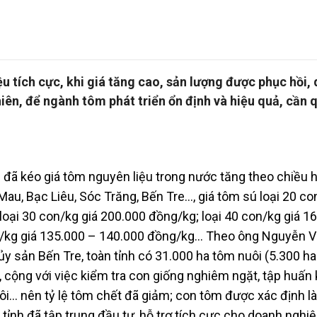
 tích cực, khi giá tăng cao, sản lượng được phục hồi,
iên, để ngành tôm phát triển ổn định và hiệu quả, cần 
 đã kéo giá tôm nguyên liệu trong nước tăng theo chiều
 Mau, Bạc Liêu, Sóc Trăng, Bến Tre…, giá tôm sú loại 20 co
loại 30 con/kg giá 200.000 đồng/kg; loại 40 con/kg giá 1
n/kg giá 135.000 – 140.000 đồng/kg… Theo ông Nguyễn V
y sản Bến Tre, toàn tỉnh có 31.000 ha tôm nuôi (5.300 ha
 cộng với việc kiểm tra con giống nghiêm ngặt, tập huấn 
uôi… nên tỷ lệ tôm chết đã giảm; con tôm được xác định là
o, tỉnh đã tập trung đầu tư, hỗ trợ tích cực cho doanh nghi