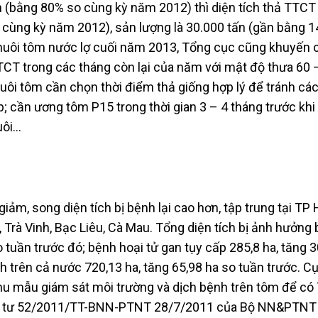
n (bằng 80% so cùng kỳ năm 2012) thì diện tích thả TTCT
 cùng kỳ năm 2012), sản lượng là 30.000 tấn (gần bằng 
nuôi tôm nước lợ cuối năm 2013, Tổng cục cũng khuyến 
TTCT trong các tháng còn lại của năm với mật độ thưa 60 
uôi tôm cần chọn thời điểm thả giống hợp lý để tránh các
; cần ương tôm P15 trong thời gian 3 – 4 tháng trước khi
uôi…
iảm, song diện tích bị bệnh lại cao hơn, tập trung tại TP 
 Trà Vinh, Bạc Liêu, Cà Mau. Tổng diện tích bị ảnh hưởng 
 tuần trước đó; bệnh hoại tử gan tụy cấp 285,8 ha, tăng 3
nh trên cả nước 720,13 ha, tăng 65,98 ha so tuần trước. C
hu mẫu giám sát môi trường và dịch bệnh trên tôm để có
ông tư 52/2011/TT-BNN-PTNT 28/7/2011 của Bộ NN&PTNT