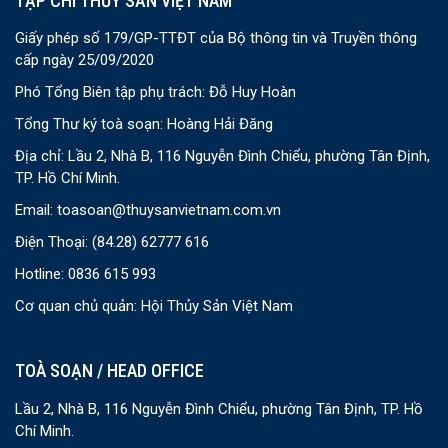
TẠP CHÍ THỦY SẢN VIỆT NAM
Giấy phép số 179/GP-TTĐT của Bộ thông tin và Truyền thông
cấp ngày 25/09/2020
Phó Tổng Biên tập phụ trách: Đỗ Huy Hoàn
Tổng Thư ký toà soạn: Hoàng Hải Đăng
Địa chỉ: Lầu 2, Nhà B, 116 Nguyễn Đình Chiểu, phường Tân Định,
TP. Hồ Chí Minh.
Email:
toasoan@thuysanvietnam.com.vn
Điện Thoại:
(84.28) 62777 616
Hotline: 0836 615 993
Cơ quan chủ quản: Hội Thủy Sản Việt Nam
TOÀ SOẠN / HEAD OFFICE
Lầu 2, Nhà B, 116 Nguyễn Đình Chiểu, phường Tân Định, TP. Hồ
Chí Minh.