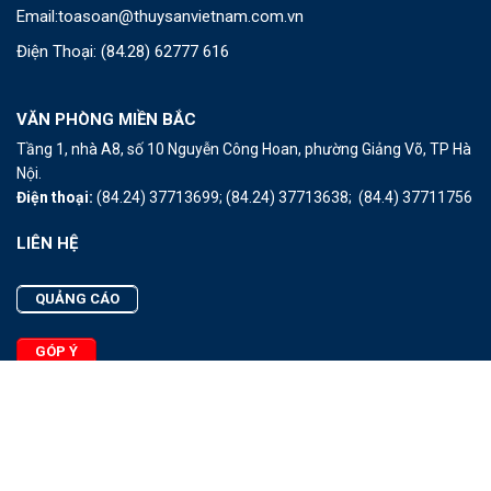
Email:
toasoan@thuysanvietnam.com.vn
Điện Thoại:
(84.28) 62777 616
VĂN PHÒNG MIỀN BẮC
Tầng 1, nhà A8, số 10 Nguyễn Công Hoan, phường Giảng Võ, TP Hà
Nội.
Điện thoại:
(84.24) 37713699;
(84.24) 37713638;
(84.4) 37711756
LIÊN HỆ
QUẢNG CÁO
GÓP Ý
LIÊN HỆ
Quảng Cáo
Góp Ý