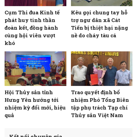
Cụm Thi đua Kinh tế
Kêu gọi chung tay hỗ
phát huy tinh thần
trợ ngư dân xã Cát
đoàn kết, đồng hành
Tiến bị thiệt hại nặng
cùng hội viên vượt
nề do cháy tàu cá
khó
Hội Thủy sản tỉnh
Trao quyết định bổ
Hưng Yên hướng tới
nhiệm Phó Tổng Biên
nhiệm kỳ đổi mới, hiệu
tập phụ trách Tạp chí
quả
Thủy sản Việt Nam
Kết nối chuyên gia