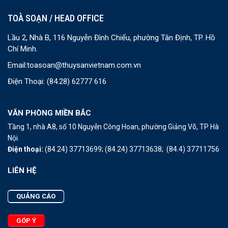
TOÀ SOẠN / HEAD OFFICE
Lầu 2, Nhà B, 116 Nguyễn Đình Chiểu, phường Tân Định, TP. Hồ
Chí Minh.
Email:
toasoan@thuysanvietnam.com.vn
Điện Thoại:
(84.28) 62777 616
VĂN PHÒNG MIỀN BẮC
Tầng 1, nhà A8, số 10 Nguyễn Công Hoan, phường Giảng Võ, TP Hà
Nội.
Điện thoại:
(84.24) 37713699;
(84.24) 37713638;
(84.4) 37711756
LIÊN HỆ
QUẢNG CÁO
GÓP Ý