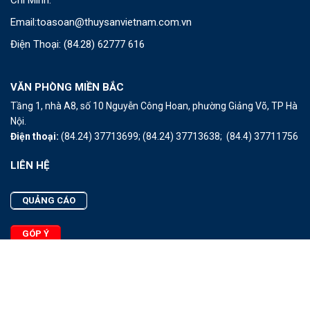
Chí Minh.
Email:
toasoan@thuysanvietnam.com.vn
Điện Thoại:
(84.28) 62777 616
VĂN PHÒNG MIỀN BẮC
Tầng 1, nhà A8, số 10 Nguyễn Công Hoan, phường Giảng Võ, TP Hà
Nội.
Điện thoại:
(84.24) 37713699;
(84.24) 37713638;
(84.4) 37711756
LIÊN HỆ
QUẢNG CÁO
GÓP Ý
LIÊN HỆ
Quảng Cáo