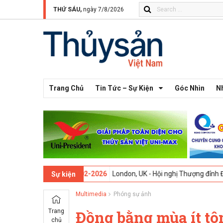
THỨ SÁU,
ngày 7/8/2026
Trang Chủ
Tin Tức – Sự Kiện
Góc Nhìn
N
9-02-2026
London, UK - Hội nghị Thượng đỉnh Đổi mới Sáng tạo tron
Sự kiện
Multimedia
Phóng sự ảnh
Trang
Đồng bằng mùa ít tô
chủ