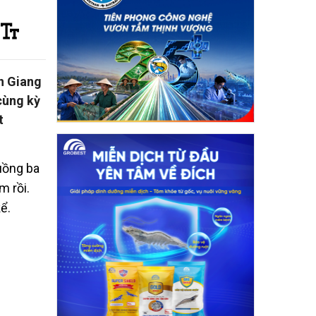
n Giang
cùng kỳ
t
uồng ba
m rồi.
ể.