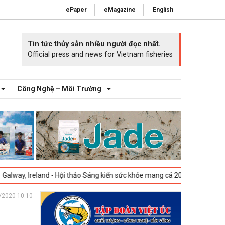
ePaper
eMagazine
English
Tin tức thủy sản nhiều người đọc nhất.
Official press and news for Vietnam fisheries
Công Nghệ – Môi Trường
thảo Sáng kiến sức khỏe mang cá 2025 -
23-04-2025
Vigo, Tây Ban Nha 
/2020 10:10