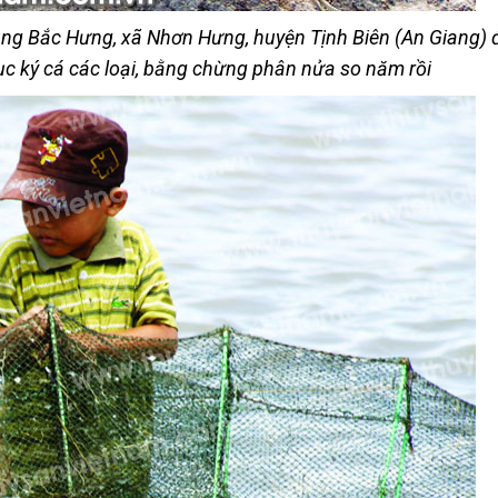
rung Bắc Hưng, xã Nhơn Hưng, huyện Tịnh Biên (An Giang) đ
c ký cá các loại, bằng chừng phân nửa so năm rồi