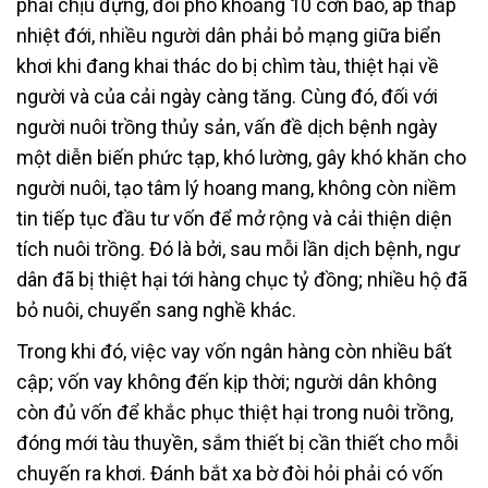
phải chịu đựng, đối phó khoảng 10 cơn bão, áp thấp
nhiệt đới, nhiều người dân phải bỏ mạng giữa biển
khơi khi đang khai thác do bị chìm tàu, thiệt hại về
người và của cải ngày càng tăng. Cùng đó, đối với
người nuôi trồng thủy sản, vấn đề dịch bệnh ngày
một diễn biến phức tạp, khó lường, gây khó khăn cho
người nuôi, tạo tâm lý hoang mang, không còn niềm
tin tiếp tục đầu tư vốn để mở rộng và cải thiện diện
tích nuôi trồng. Đó là bởi, sau mỗi lần dịch bệnh, ngư
dân đã bị thiệt hại tới hàng chục tỷ đồng; nhiều hộ đã
bỏ nuôi, chuyển sang nghề khác.
Trong khi đó, việc vay vốn ngân hàng còn nhiều bất
cập; vốn vay không đến kịp thời; người dân không
còn đủ vốn để khắc phục thiệt hại trong nuôi trồng,
đóng mới tàu thuyền, sắm thiết bị cần thiết cho mỗi
chuyến ra khơi. Đánh bắt xa bờ đòi hỏi phải có vốn