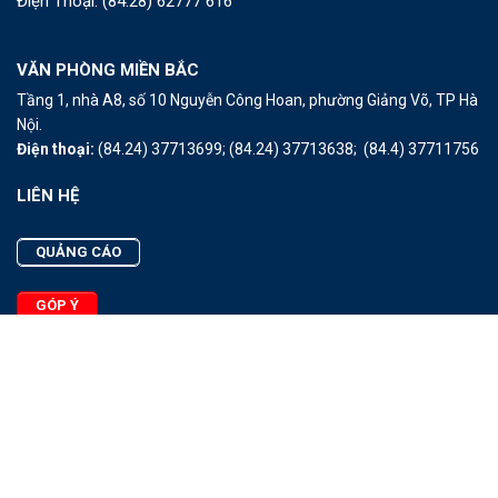
Điện Thoại:
(84.28) 62777 616
VĂN PHÒNG MIỀN BẮC
Tầng 1, nhà A8, số 10 Nguyễn Công Hoan, phường Giảng Võ, TP Hà
Nội.
Điện thoại:
(84.24) 37713699;
(84.24) 37713638;
(84.4) 37711756
LIÊN HỆ
QUẢNG CÁO
GÓP Ý
LIÊN HỆ
Quảng Cáo
Góp Ý
Facebook