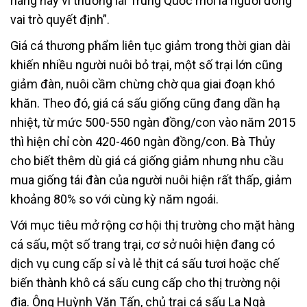
hàng này vì thương lái Trung Quốc mới là người đóng
vai trò quyết định”.
Giá cá thương phẩm liên tục giảm trong thời gian dài
khiến nhiều người nuôi bỏ trại, một số trại lớn cũng
giảm đàn, nuôi cầm chừng chờ qua giai đoạn khó
khăn. Theo đó, giá cá sấu giống cũng đang dần hạ
nhiệt, từ mức 500-550 ngàn đồng/con vào năm 2015
thì hiện chỉ còn 420-460 ngàn đồng/con. Bà Thủy
cho biết thêm dù giá cá giống giảm nhưng nhu cầu
mua giống tái đàn của người nuôi hiện rất thấp, giảm
khoảng 80% so với cùng kỳ năm ngoái.
Với mục tiêu mở rộng cơ hội thị trường cho mặt hàng
cá sấu, một số trang trại, cơ sở nuôi hiện đang có
dịch vụ cung cấp sỉ và lẻ thịt cá sấu tươi hoặc chế
biến thành khô cá sấu cung cấp cho thị trường nội
địa. Ông Huỳnh Văn Tấn, chủ trại cá sấu La Ngà