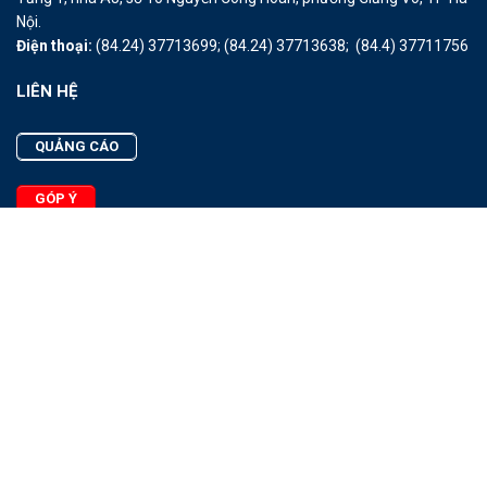
Nội.
Điện thoại:
(84.24) 37713699;
(84.24) 37713638;
(84.4) 37711756
LIÊN HỆ
QUẢNG CÁO
GÓP Ý
LIÊN HỆ
Quảng Cáo
Góp Ý
Facebook
2025 - © Bản quyền thuộc Tạp chí Thủy sản Việt Nam
Cấm sao chép dưới mọi hình thức nếu không có sự chấp thuận