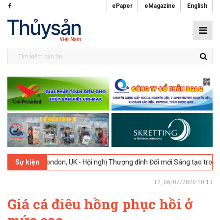
ePaper
eMagazine
English
2026
London, UK - Hội nghị Thượng đỉnh Đổi mới Sáng tạo trong Ngàn
Sự kiện
T2, 06/07/2020 10:13
Giá cá điêu hồng phục hồi ở