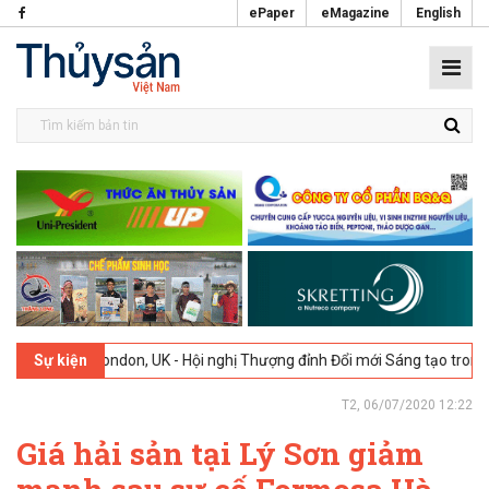
ePaper
eMagazine
English
-2026
London, UK - Hội nghị Thượng đỉnh Đổi mới Sáng tạo trong Ngà
Sự kiện
T2, 06/07/2020 12:22
Giá hải sản tại Lý Sơn giảm