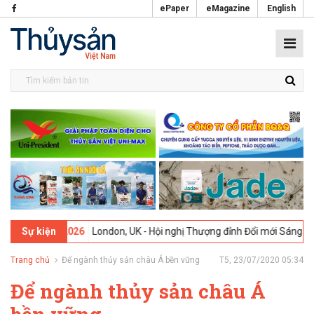
ePaper
eMagazine
English
3 -
09-02-2026
London, UK - Hội nghị Thượng đỉnh Đổi mới Sáng tạo t
Sự kiện
Trang chủ
Để ngành thủy sản châu Á bền vững
T5, 23/07/2020 05:34
Để ngành thủy sản châu Á