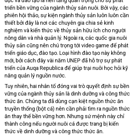
dục và đào tạo là nền tảng quan trọng cho sự phát
triển bền vững của ngành thủy sản nuôi. Bởi vậy, các
phiên hội thảo, sự kiện ngành thủy sản luôn luôn cần
thiết bởi đây là nơi các chuyên gia chia sẻ kinh
nghiệm và kiến thức về thủy sản hữu ích cho người
nông dân và nhà quản lý. Ngoài ra, các quốc gia nuôi
thủy sản cũng nên chú trọng tới video game để phát
triển giáo dục, đào tạo. Loại hình đào tạo này không
mới, bởi cách đây vài năm UNEP đã hỗ trợ sự phát
triển của Auqa Republica để giúp trại nuôi học hỏi kỹ
năng quản lý nguồn nước.
Tuy nhiên, hai nhân tố đóng vai trò quyết định sự bền
vững của ngành thủy sản là dinh dưỡng và công thức
thức ăn. Chúng ta đã dùng cạn kiệt nguồn thức ăn
truyền thống (bột cá) nên cần phải tìm ra nguồn thức
ăn thay thế bền vững hơn. Nhưng sứ mệnh này chỉ
thành công nếu người nuôi cá được trang bị kiến
thức về dinh dưỡng và công thức thức ăn.