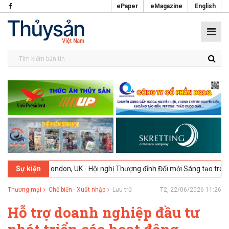
ePaper
eMagazine
English
26
London, UK - Hội nghị Thượng đỉnh Đổi mới Sáng tạo trong Ngành 
Sự kiện
Thương mại
Chế biến - Xuất nhập
Lưu trữ
T2, 22/06/2026 11:26
Hỗ trợ doanh nghiệp đầu tư