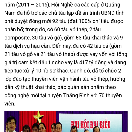
năm (2011 – 2016), Hội Nghề cá các cấp ở Quảng
Nam đã hỗ trợ các chủ tàu lập đề án trình UBND tỉnh
phê duyệt đóng mới 92 tàu (đạt 100% chỉ tiêu được
phân bổ; trong đó, có 60 tàu vỏ thép, 2 tàu
composite, 30 tàu vỏ gỗ), gồm 83 tàu khai thác và 9
tàu dịch vụ hậu cần. Đến nay, đã có 42 tàu cá (gồm
21 tàu vỏ gỗ và 21 tàu vỏ thép) được vay vốn với tổng
giá trị cam kết đầu tư cho vay là 417 tỷ đồng và đang
tiếp tục xử lý 10 hồ sơ khác. Cạnh đó, đã tổ chức 2
lớp đào tạo thuyền viên vận hành tàu vỏ thép, hướng
dẫn kỹ thuật khai thác, bảo quản sản phẩm theo
công nghệ mới tại huyện Thăng Bình với 70 thuyền
viên.