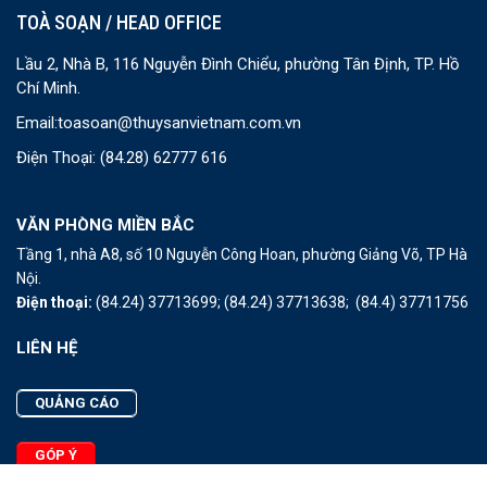
TOÀ SOẠN / HEAD OFFICE
Lầu 2, Nhà B, 116 Nguyễn Đình Chiểu, phường Tân Định, TP. Hồ
Chí Minh.
Email:
toasoan@thuysanvietnam.com.vn
Điện Thoại:
(84.28) 62777 616
VĂN PHÒNG MIỀN BẮC
Tầng 1, nhà A8, số 10 Nguyễn Công Hoan, phường Giảng Võ, TP Hà
Nội.
Điện thoại:
(84.24) 37713699;
(84.24) 37713638;
(84.4) 37711756
LIÊN HỆ
QUẢNG CÁO
GÓP Ý