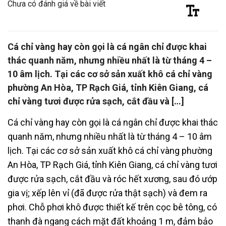
Chưa có đánh giá về bài viết
Cá chỉ vàng hay còn gọi là cá ngân chỉ được khai
thác quanh năm, nhưng nhiều nhất là từ tháng 4 –
10 âm lịch. Tại các cơ sở sản xuất khô cá chỉ vàng
phường An Hòa, TP Rạch Giá, tỉnh Kiên Giang, cá
chỉ vàng tươi được rửa sạch, cắt đầu và […]
Cá chỉ vàng hay còn gọi là cá ngân chỉ được khai thác
quanh năm, nhưng nhiều nhất là từ tháng 4 – 10 âm
lịch. Tại các cơ sở sản xuất khô cá chỉ vàng phường
An Hòa, TP Rạch Giá, tỉnh Kiên Giang, cá chỉ vàng tươi
được rửa sạch, cắt đầu và róc hết xương, sau đó ướp
gia vị; xếp lên vỉ (đã được rửa thật sạch) và đem ra
phơi. Chỗ phơi khô được thiết kế trên cọc bê tông, có
thanh đà ngang cách mặt đất khoảng 1 m, đảm bảo