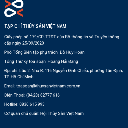
TẠP CHÍ THỦY SẢN VIỆT NAM
Giấy phép số 179/GP-TTĐT của Bộ thông tin và Truyền thông
cấp ngày 25/09/2020
Phó Tổng Biên tập phụ trách: Đỗ Huy Hoàn
Tổng Thư ký toà soạn: Hoàng Hải Đăng
Địa chỉ: Lầu 2, Nhà B, 116 Nguyễn Đình Chiểu, phường Tân Định,
TP. Hồ Chí Minh.
Email:
toasoan@thuysanvietnam.com.vn
Điện Thoại:
(84.28) 62777 616
Hotline: 0836 615 993
Cơ quan chủ quản: Hội Thủy Sản Việt Nam