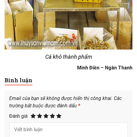
Cá khô thành phẩm
Minh Điền – Ngân Thanh
Bình luận
Email của bạn sẽ không được hiển thị công khai.
Các
trường bắt buộc được đánh dấu
*
Đánh giá