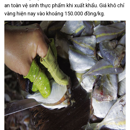
an toàn vệ sinh thực phẩm khi xuất khẩu. Giá khô chỉ
vàng hiện nay vào khoảng 150.000 đồng/kg.