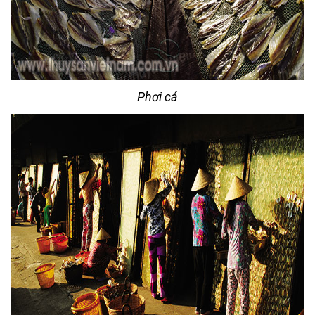
Phơi cá