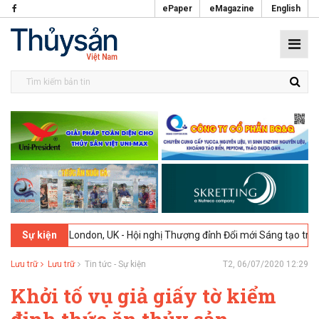
ePaper
eMagazine
English
026
London, UK - Hội nghị Thượng đỉnh Đổi mới Sáng tạo trong Ngành
Sự kiện
Lưu trữ
Lưu trữ
Tin tức - Sự kiện
T2, 06/07/2020 12:29
Khởi tố vụ giả giấy tờ kiểm