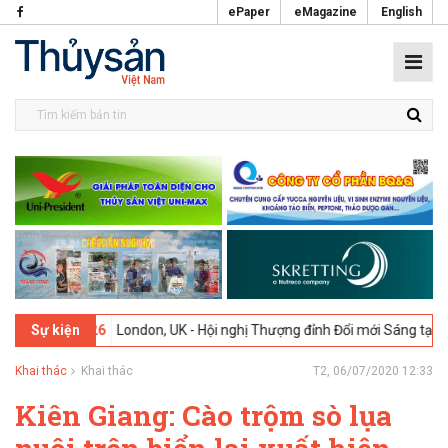
ePaper
eMagazine
English
9-02-2026
London, UK - Hội nghị Thượng đỉnh Đổi mới Sáng tạo trong
Sự kiện
Khai thác
Khai thác
T2, 06/07/2020 12:33
Kiên Giang: Cào trộm sò lụa