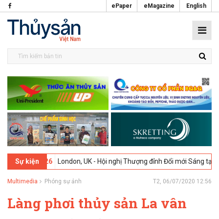
ePaper
eMagazine
English
26
London, UK - Hội nghị Thượng đỉnh Đổi mới Sáng tạo trong Ngành 
Sự kiện
Multimedia
Phóng sự ảnh
T2, 06/07/2020 12:56
Làng phơi thủy sản La vân