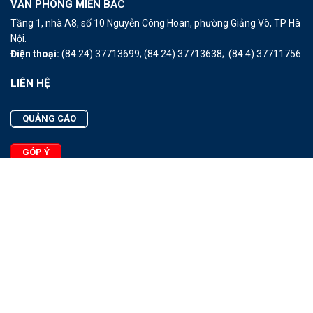
VĂN PHÒNG MIỀN BẮC
Tầng 1, nhà A8, số 10 Nguyễn Công Hoan, phường Giảng Võ, TP Hà
Nội.
Điện thoại:
(84.24) 37713699;
(84.24) 37713638;
(84.4) 37711756
LIÊN HỆ
QUẢNG CÁO
GÓP Ý
LIÊN HỆ
Quảng Cáo
Góp Ý
Facebook
2025 - © Bản quyền thuộc Tạp chí Thủy sản Việt Nam