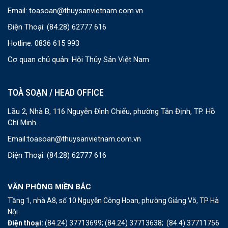
Email:
toasoan@thuysanvietnam.com.vn
Điện Thoại:
(84.28) 62777 616
Hotline: 0836 615 993
Cơ quan chủ quản: Hội Thủy Sản Việt Nam
TOÀ SOẠN / HEAD OFFICE
Lầu 2, Nhà B, 116 Nguyễn Đình Chiểu, phường Tân Định, TP. Hồ
Chí Minh.
Email:
toasoan@thuysanvietnam.com.vn
Điện Thoại:
(84.28) 62777 616
VĂN PHÒNG MIỀN BẮC
Tầng 1, nhà A8, số 10 Nguyễn Công Hoan, phường Giảng Võ, TP Hà
Nội.
Điện thoại:
(84.24) 37713699;
(84.24) 37713638;
(84.4) 37711756