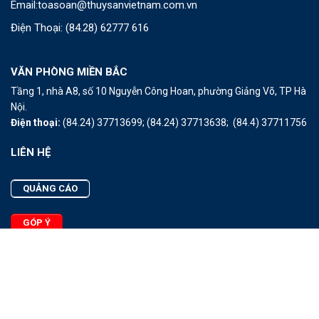
Email:
toasoan@thuysanvietnam.com.vn
Điện Thoại:
(84.28) 62777 616
VĂN PHÒNG MIỀN BẮC
Tầng 1, nhà A8, số 10 Nguyễn Công Hoan, phường Giảng Võ, TP Hà
Nội.
Điện thoại:
(84.24) 37713699;
(84.24) 37713638;
(84.4) 37711756
LIÊN HỆ
QUẢNG CÁO
GÓP Ý
LIÊN HỆ
Quảng Cáo
Góp Ý